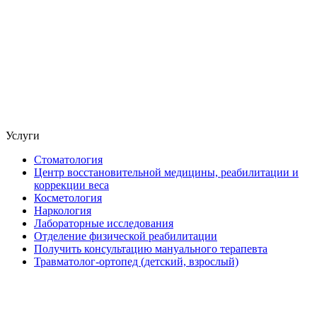
Услуги
Стоматология
Центр восстановительной медицины, реабилитации и
коррекции веса
Косметология
Наркология
Лабораторные исследования
Отделение физической реабилитации
Получить консультацию мануального терапевта
Травматолог-ортопед (детский, взрослый)