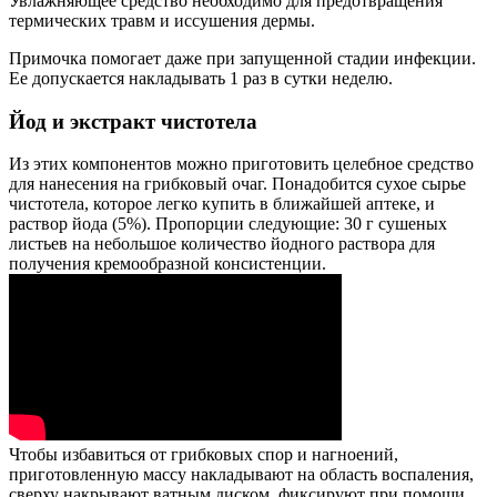
Увлажняющее средство необходимо для предотвращения
термических травм и иссушения дермы.
Примочка помогает даже при запущенной стадии инфекции.
Ее допускается накладывать 1 раз в сутки неделю.
Йод и экстракт чистотела
Из этих компонентов можно приготовить целебное средство
для нанесения на грибковый очаг. Понадобится сухое сырье
чистотела, которое легко купить в ближайшей аптеке, и
раствор йода (5%). Пропорции следующие: 30 г сушеных
листьев на небольшое количество йодного раствора для
получения кремообразной консистенции.
Чтобы избавиться от грибковых спор и нагноений,
приготовленную массу накладывают на область воспаления,
сверху накрывают ватным диском, фиксируют при помощи