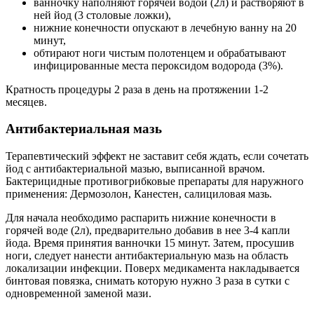
ванночку наполняют горячей водой (2л) и растворяют в
ней йод (3 столовые ложки),
нижние конечности опускают в лечебную ванну на 20
минут,
обтирают ноги чистым полотенцем и обрабатывают
инфицированные места пероксидом водорода (3%).
Кратность процедуры 2 раза в день на протяжении 1-2
месяцев.
Антибактериальная мазь
Терапевтический эффект не заставит себя ждать, если сочетать
йод с антибактериальной мазью, выписанной врачом.
Бактерицидные противогрибковые препараты для наружного
применения: Дермозолон, Канестен, салициловая мазь.
Для начала необходимо распарить нижние конечности в
горячей воде (2л), предварительно добавив в нее 3-4 капли
йода. Время принятия ванночки 15 минут. Затем, просушив
ноги, следует нанести антибактериальную мазь на область
локализации инфекции. Поверх медикамента накладывается
бинтовая повязка, снимать которую нужно 3 раза в сутки с
одновременной заменой мази.