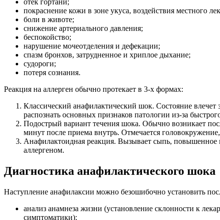
отек гортани;
покраснение кожи в зоне укуса, воздействия местного ле
боли в животе;
снижение артериального давления;
беспокойство;
нарушение мочеотделения и дефекации;
спазм бронхов, затрудненное и хриплое дыхание;
судороги;
потеря сознания.
Реакция на аллерген обычно протекает в 3-х формах:
Классический анафилактический шок. Состояние влечет з
распознать основных признаков патологии из-за быстрого
Подострый вариант течения шока. Обычно возникает пос
минут после приема внутрь. Отмечается головокружение,
Анафилактоидная реакция. Вызывает сыпь, повышенное п
аллергеном.
Диагностика анафилактического шока
Наступление анафилаксии можно безошибочно установить посл
анализ анамнеза жизни (установление склонности к лека
симптоматики);