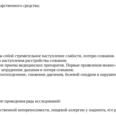
карственного средства;
а собой стремительное наступление слабости, потерю сознания.
 наступления расстройства сознания;
ле приема медицинских препаратов. Первые проявления можно о
 затруднение дыхания и потеря сознания;
отоотделение, снижение давления, болевой синдром и нарушение
е проведения ряда исследований:
рственной непереносимости, пищевой аллергии у пациента, его 