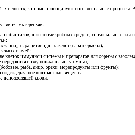
обых веществ, которые провоцируют воспалительные процессы. 
ы такие факторы как:
 антибиотиков, противомикробных средств, гормональных или о
ки;
сулина), паращитовидных желез (паратгормона);
екомых и змей;
е клеток иммунной системы и препаратов для борьбы с заболев
 передаются воздушно-капельным путем);
бобовые, рыба, яйцо, орехи, морепродукты или фрукты);
я йодсодержащие контрастные вещества;
е неподходящей крови.