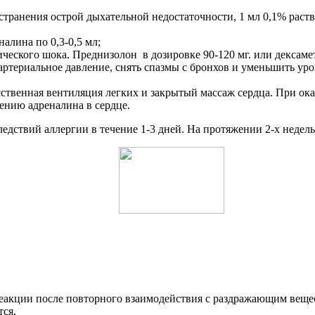
транения острой дыхательной недостаточности, 1 мл 0,1% раств
алина по 0,3-0,5 мл;
ского шока. Преднизолон в дозировке 90-120 мг. или дексамета
териальное давление, снять спазмы с бронхов и уменьшить уров
ственная вентиляция легких и закрытый массаж сердца. При ок
ению адреналина в сердце.
едствий аллергии в течение 1-3 дней. На протяжении 2-х неде
ции после повторного взаимодействия с раздражающим вещество
тся.