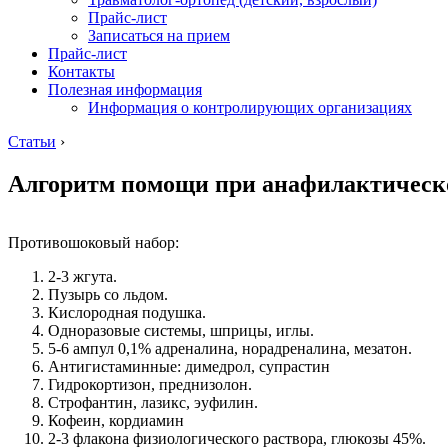
Прайс-лист
Записаться на прием
Прайс-лист
Контакты
Полезная информация
Информация о контролирующих организациях
Статьи
›
Алгоритм помощи при анафилактическ
Противошоковый набор:
2-3 жгута.
Пузырь со льдом.
Кислородная подушка.
Одноразовые системы, шприцы, иглы.
5-6 ампул 0,1% адреналина, норадреналина, мезатон.
Антигистаминные: димедрол, супрастин
Гидрокортизон, преднизолон.
Строфантин, лазикс, эуфилин.
Кофеин, кордиамин
2-3 флакона физиологического раствора, глюкозы 45%.