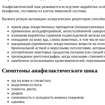
Анафилактический шок развивается вследствие выработки ос
базофилов, гистамина из клеток иммунной системы.
Вызвать резкую активацию аллергических рецепторов способн
прием ряда лекарственных препаратов (пенициллиновых
применение антидифтерийной, антистолбнячной сыворот
излишняя выработка гормонов поджелудочной железы (ин
попадание на кожу яда, слюна животных, в том числе нас
вакцинация (применение лекарственных веществ на основ
бронхиальной астмой и вирусными патологиями, которые
употребление некоторых продуктов питания или специй (
прохождение рентгенографии, когда опасными становятс
ошибочное использование кровезаменителей, переливани
Симптомы анафилактического шока
зуд на коже и слизистых;
выделения из носа;
тошнота, рвота;
диарея;
синюшность и холодность кожных покровов;
одышка;