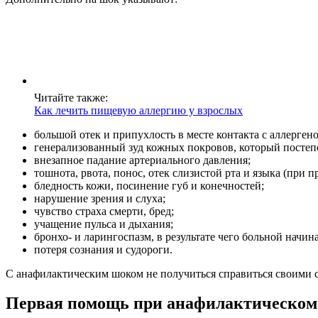
Читайте также:
Как лечить пищевую аллергию у взрослых
большой отек и припухлость в месте контакта с аллерген
генерализованный зуд кожных покровов, который постепе
внезапное падание артериального давления;
тошнота, рвота, понос, отек слизистой рта и языка (при п
бледность кожи, посинение губ и конечностей;
нарушение зрения и слуха;
чувство страха смерти, бред;
учащение пульса и дыхания;
бронхо- и ларингоспазм, в результате чего больной начина
потеря сознания и судороги.
С анафилактическим шоком не получиться справиться своими
Первая помощь при анафилактическом