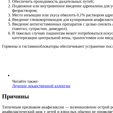
Обеспечить проходимость дыхательных путей;
Подкожное или внутривенное введение адреналина для ус
физраствором;
Место инъекции или укуса обколоть 0,1% раствором адрен
Введение глюкокортикоидов для купирования анафилактиче
Введение антигистаминных препаратов с целью снизить ар
(тавегил, супрастин, димедрол).
В тяжелых случаях пациентам может потребоваться искус
катетеризации центральной вены, трахеостомии или введ
Гормоны и гистаминоблокаторы обеспечивают устранение посл
Читайте также:
Лечение лекарственной аллергии
Причины
Типичным признаком анафилаксии — возникновение острой реак
анафилактический шок у детей и взрослых обычно не проявляе