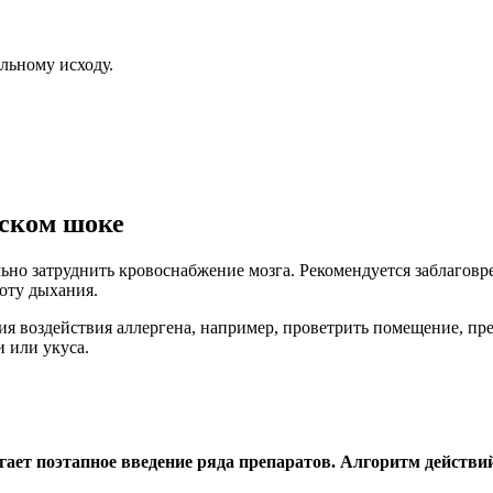
льному исходу.
ском шоке
ьно затруднить кровоснабжение мозга. Рекомендуется заблагов
тоту дыхания.
ия воздействия аллергена, например, проветрить помещение, пр
 или укуса.
ет поэтапное введение ряда препаратов. Алгоритм действи