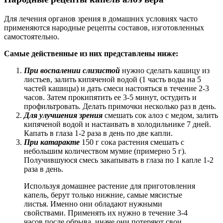
Для лечения органов зрения в домашних условиях часто
применяются народные рецепты составов, изготовленных
самостоятельно.
Самые действенные из них представлены ниже:
При воспалении слизистой
нужно сделать кашицу из
листьев, залить кипяченой водой (1 часть воды на 5
частей кашицы) и дать смеси настояться в течение 2-3
часов. Затем прокипятить ее 3-5 минут, остудить и
профильтровать. Делать примочки несколько раз в день.
Для улучшения зрения
смешать сок алоэ с медом, залить
кипяченой водой и настаивать в холодильнике 7 дней.
Капать в глаза 1-2 раза в день по две капли.
При катаракте
150 г сока растения смешать с
небольшим количеством мумие (примерно 5 г).
Получившуюся смесь закапывать в глаза по 1 капле 1-2
раза в день.
Используя домашнее растение для приготовления
капель, берут только нижние, самые мясистые
листья. Именно они обладают нужными
свойствами. Применять их нужно в течение 3-4
часов после обрыва, иначе они потеряют свои