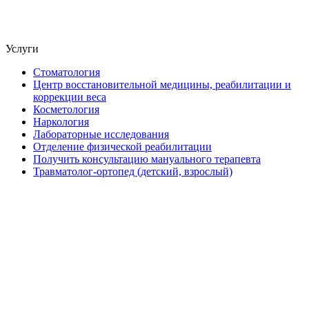
Услуги
Стоматология
Центр восстановительной медицины, реабилитации и
коррекции веса
Косметология
Наркология
Лабораторные исследования
Отделение физической реабилитации
Получить консультацию мануального терапевта
Травматолог-ортопед (детский, взрослый)