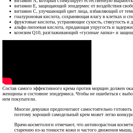
витамин А, который стимулирует естественную выработку
витамин Е, защищающий эпидермис от воздействия своб
витамин С, улучшающий цвет лица, избавляющий от темн
гиалуроновая кислота, сохраняющая влагу в клетках и 
фруктовые кислоты, устраняющие сухость, стянутость и д
альфа-липоевая кислота, придающая упругость и задержи
коэнзим Q10, разглаживающий «гусиные лапки» и защищ
Состав самого эффективного крема против морщин должен оказ
женщины и состояние эпидермиса. Чтобы не ошибиться с выбор
нем покупатели.
Многие девушки предпочитают самостоятельно готовить
поэтому хороший самодельный крем может легко конкури
Врачи-косметологи отмечают, что антивозрастная космети
старению из-за тонкости кожи и частого движения мышц