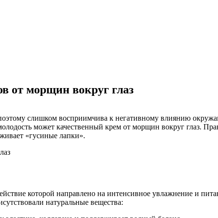
ов от морщин вокруг глаз
 поэтому слишком восприимчива к негативному влиянию окружаю
лодость может качественный крем от морщин вокруг глаз. Прав
аживает «гусиные лапки».
действие которой направлено на интенсивное увлажнение и пита
исутствовали натуральные вещества: