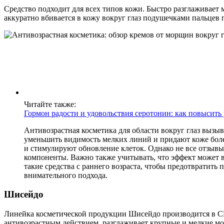
Средство подходит для всех типов кожи. Быстро разглаживает 
аккуратно вбивается в кожу вокруг глаз подушечками пальцев 
Читайте также:
Гормон радости и удовольствия серотонин: как повысит
Антивозрастная косметика для области вокруг глаз вызы
уменьшить видимость мелких линий и придают коже боле
и стимулируют обновление клеток. Однако не все отзыв
компоненты. Важно также учитывать, что эффект может 
такие средства с раннего возраста, чтобы предотвратить
внимательного подхода.
Шисейдо
Линейка косметической продукции Шисейдо производится в СШ
антивозрастным действием, разглаживает крупные и мелкие мо