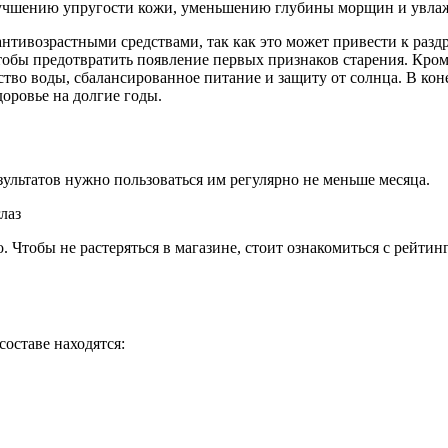
улучшению упругости кожи, уменьшению глубины морщин и увл
антивозрастными средствами, так как это может привести к ра
чтобы предотвратить появление первых признаков старения. Кром
тво воды, сбалансированное питание и защиту от солнца. В кон
доровье на долгие годы.
зультатов нужно пользоваться им регулярно не меньше месяца.
о. Чтобы не растеряться в магазине, стоит ознакомиться с рейт
составе находятся: