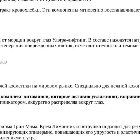
стракт кровохлебки. Эти компоненты мгновенно восстанавливают
 от морщин вокруг глаз Ультра-лифтинг. В составе находятся 
регенерация поврежденных клеток, исчезают отечность и темные
ей косметики на мировом рынке. Специально для нежной кожи по
и комплекс витаминов, которые активно увлажняют, выравн
пликатором, аккуратно распределяя вокруг глаз.
ирма Грин Мама. Крем Лимонник и петрушка подходит для регуля
тонизирующих эпидермис, повышающих его упругость и эластичн
ижениями с утра.