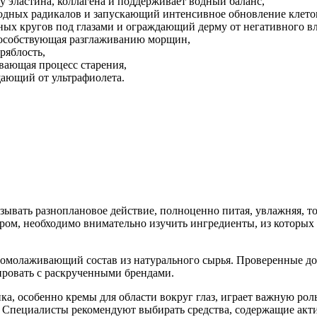
 эластина, коллагена и поддерживает водный баланс,
одных радикалов и запускающий интенсивное обновление клето
ых кругов под глазами и ограждающий дерму от негативного в
способствующая разглаживанию морщин,
ряблость,
вающая процесс старения,
ающий от ультрафиолета.
ывать разноплановое действие, полноценно питая, увлажняя, т
ом, необходимо внимательно изучить ингредиенты, из которых и
 омолаживающий состав из натурального сырья. Проверенные до
ровать с раскрученными брендами.
ка, особенно кремы для области вокруг глаз, играет важную роль
. Специалисты рекомендуют выбирать средства, содержащие акти