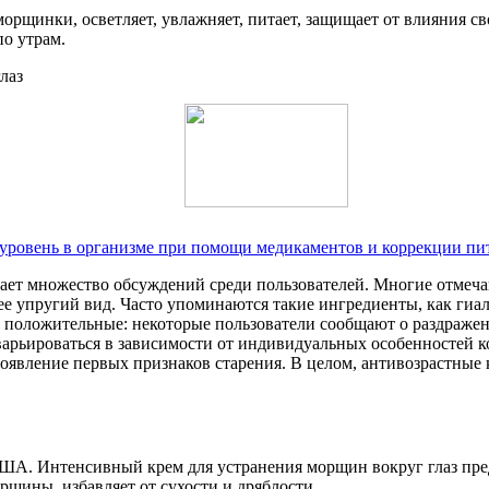
морщинки, осветляет, увлажняет, питает, защищает от влияния 
по утрам.
ь уровень в организме при помощи медикаментов и коррекции пи
вает множество обсуждений среди пользователей. Многие отмеч
е упругий вид. Часто упоминаются такие ингредиенты, как гиал
ы положительные: некоторые пользователи сообщают о раздраже
варьироваться в зависимости от индивидуальных особенностей к
 появление первых признаков старения. В целом, антивозрастные
А. Интенсивный крем для устранения морщин вокруг глаз пред
рщины, избавляет от сухости и дряблости.