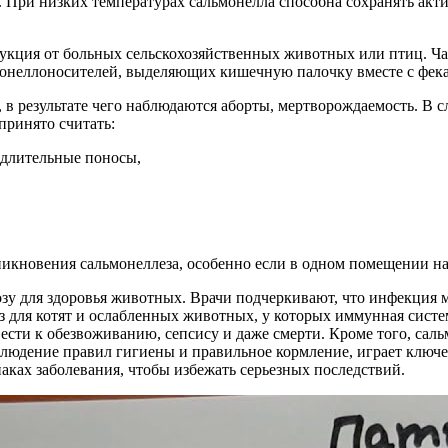
. При низких температурах сальмонелла способна сохранять ак
дукция от больных сельскохозяйственных животных или птиц. Ч
монеллоносителей, выделяющих кишечную палочку вместе с фек
 в результате чего наблюдаются аборты, мертворождаемость. В с
принято считать:
длительные поносы,
икновения сальмонеллеза, особенно если в одном помещении н
озу для здоровья животных. Врачи подчеркивают, что инфекция
ез для котят и ослабленных животных, у которых иммунная сист
ести к обезвоживанию, сепсису и даже смерти. Кроме того, саль
людение правил гигиены и правильное кормление, играет ключев
аках заболевания, чтобы избежать серьезных последствий.