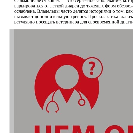
Сальмонеллез у кошек — это серьезное заболевание, ко
варьироваться от легкой диареи до тяжелых форм обезво
ослаблена. Владельцы часто делятся историями о том, как
вызывает дополнительную тревогу. Профилактика включа
регулярно посещать ветеринара для своевременной диагн