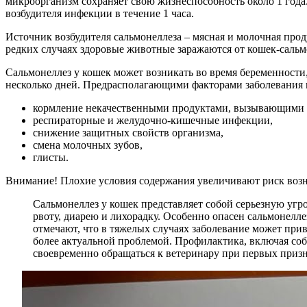
микроорганизм сохраняет свою жизнеспособность около 1 года
возбудителя инфекции в течение 1 часа.
Источник возбудителя сальмонеллеза – мясная и молочная про
редких случаях здоровые животные заражаются от кошек-саль
Сальмонеллез у кошек может возникать во время беременности,
несколько дней. Предрасполагающими факторами заболевания 
кормление некачественными продуктами, вызывающими 
респираторные и желудочно-кишечные инфекции,
снижение защитных свойств организма,
смена молочных зубов,
глисты.
Внимание! Плохие условия содержания увеличивают риск возн
Сальмонеллез у кошек представляет собой серьезную угр
рвоту, диарею и лихорадку. Особенно опасен сальмонелл
отмечают, что в тяжелых случаях заболевание может прив
более актуальной проблемой. Профилактика, включая соб
своевременно обращаться к ветеринару при первых призн