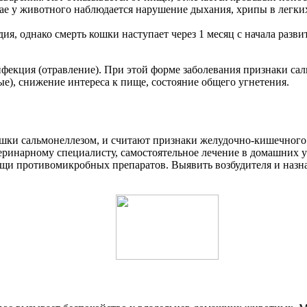
ае у животного наблюдается нарушение дыхания, хрипы в легких
адия, однако смерть кошки наступает через 1 месяц с начала раз
нфекция (отравление). При этой форме заболевания признаки са
е), снижение интереса к пище, состояние общего угнетения.
кошки сальмонеллезом, и считают признаки желудочно-кишечног
ринарному специалисту, самостоятельное лечение в домашних у
щи противомикробных препаратов. Выявить возбудителя и назна