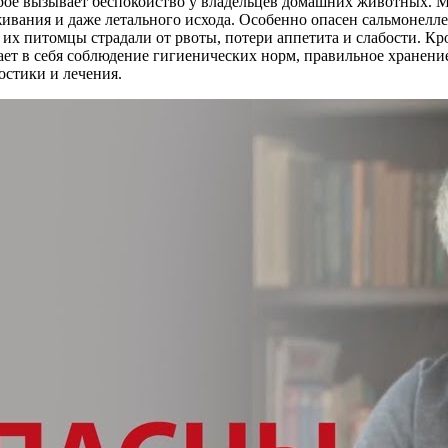
торое вызывает беспокойство у владельцев домашних животных. 
живания и даже летального исхода. Особенно опасен сальмонелле
 их питомцы страдали от рвоты, потери аппетита и слабости. Кро
ет в себя соблюдение гигиенических норм, правильное хранени
остики и лечения.