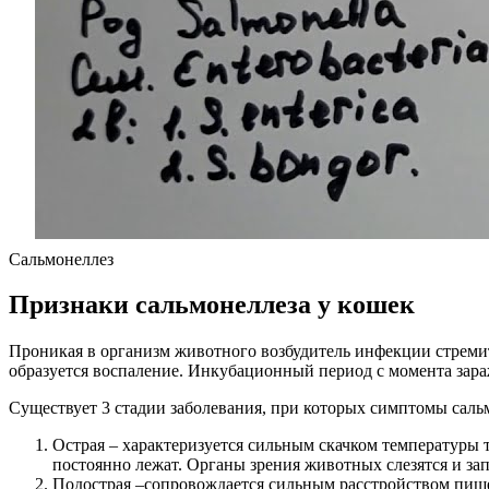
Сальмонеллез
Признаки сальмонеллеза у кошек
Проникая в организм животного возбудитель инфекции стремит
образуется воспаление. Инкубационный период с момента зараж
Существует 3 стадии заболевания, при которых симптомы сальм
Острая – характеризуется сильным скачком температуры 
постоянно лежат. Органы зрения животных слезятся и зап
Подострая –сопровождается сильным расстройством пищев