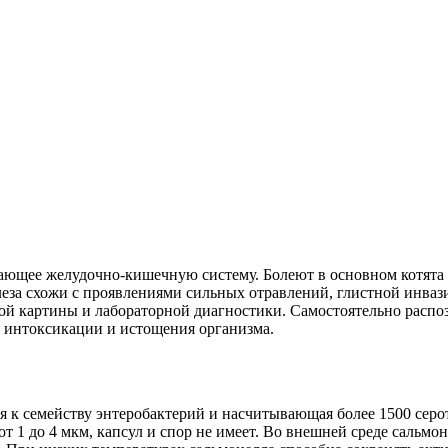
ющее желудочно-кишечную систему. Болеют в основном котята в 
леза схожи с проявлениями сильных отравлений, глистной инва
ой картины и лабораторной диагностики. Самостоятельно распоз
 интоксикации и истощения организма.
 к семейству энтеробактерий и насчитывающая более 1500 серот
 1 до 4 мкм, капсул и спор не имеет. Во внешней среде сальмон