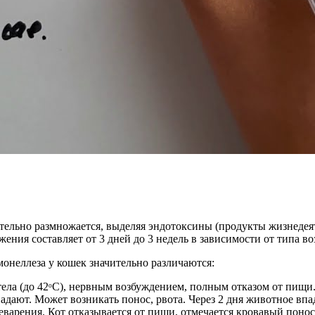
ельно размножается, выделяя эндотоксины (продукты жизнедеяте
ения составляет от 3 дней до 3 недель в зависимости от типа в
онеллеза у кошек значительно различаются:
тела (до 42ᵒC), нервным возбуждением, полным отказом от пищи
адают. Может возникать понос, рвота. Через 2 дня животное впад
арения. Кот отказывается от пищи, отмечается кровавый понос,