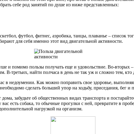
брать себе род занятий по душе из ниже представленных:
аскетбол, футбол, фитнес, аэробика, танцы, плаванье – список т
ирают для себя именно этот вид двигательной активности.
душе и помимо пользы получать еще и удовольствие. Во-вторых –
 В-третьих, найти полчаса в день не так уж и сложно тем, кто 
час в недоумении. Как можно поправить свое здоровье, выполня
еобходимо сделать больший упор на ходьбу, приседания, бег и п
т дома, забудьте об общественных видах транспорта и постарайт
 вас есть собака, то обычные прогулки с ней, превратите в проб
дополнительной нагрузкой на организм.