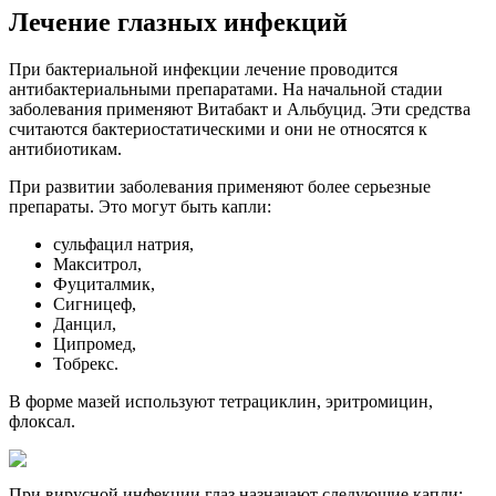
Лечение глазных инфекций
При бактериальной инфекции лечение проводится
антибактериальными препаратами. На начальной стадии
заболевания применяют Витабакт и Альбуцид. Эти средства
считаются бактериостатическими и они не относятся к
антибиотикам.
При развитии заболевания применяют более серьезные
препараты. Это могут быть капли:
сульфацил натрия,
Макситрол,
Фуциталмик,
Сигницеф,
Данцил,
Ципромед,
Тобрекс.
В форме мазей используют тетрациклин, эритромицин,
флоксал.
При вирусной инфекции глаз назначают следующие капли: