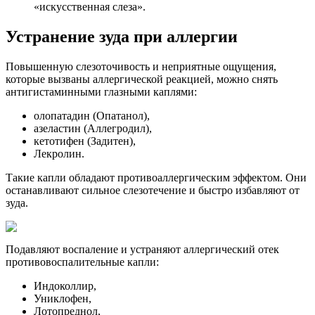
«искусственная слеза».
Устранение зуда при аллергии
Повышенную слезоточивость и неприятные ощущения,
которые вызваны аллергической реакцией, можно снять
антигистаминными глазными каплями:
олопатадин (Опатанол),
азеластин (Аллегродил),
кетотифен (Задитен),
Лекролин.
Такие капли обладают противоаллергическим эффектом. Они
останавливают сильное слезотечение и быстро избавляют от
зуда.
Подавляют воспаление и устраняют аллергический отек
противовоспалительные капли:
Индоколлир,
Униклофен,
Лотопреднол,