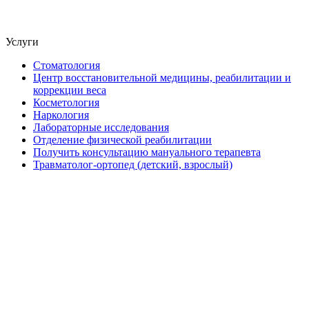
Услуги
Стоматология
Центр восстановительной медицины, реабилитации и
коррекции веса
Косметология
Наркология
Лабораторные исследования
Отделение физической реабилитации
Получить консультацию мануального терапевта
Травматолог-ортопед (детский, взрослый)