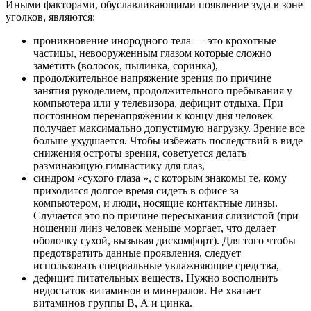
Иными факторами, обуславливающими появление зуда в зоне
уголков, являются:
проникновение инородного тела — это крохотные
частицы, невооруженным глазом которые сложно
заметить (волосок, пылинка, соринка),
продолжительное напряжение зрения по причине
занятия рукоделием, продолжительного пребывания у
компьютера или у телевизора, дефицит отдыха. При
постоянном перенапряжении к концу дня человек
получает максимально допустимую нагрузку. Зрение все
больше ухудшается. Чтобы избежать последствий в виде
снижения остроты зрения, советуется делать
разминающую гимнастику для глаз,
синдром «сухого глаза », с которым знакомы те, кому
приходится долгое время сидеть в офисе за
компьютером, и люди, носящие контактные линзы.
Случается это по причине пересыхания слизистой (при
ношении линз человек меньше моргает, что делает
оболочку сухой, вызывая дискомфорт). Для того чтобы
предотвратить данные проявления, следует
использовать специальные увлажняющие средства,
дефицит питательных веществ. Нужно восполнить
недостаток витаминов и минералов. Не хватает
витаминов группы B, А и цинка.