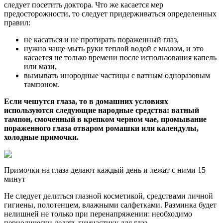
следует посетить доктора. Что же касается мер
предосторожности, то следует придерживаться определенных
правил:
не касаться и не протирать пораженный глаз,
нужно чаще мыть руки теплой водой с мылом, и это
касается не только времени после использования капель
или мази,
вымывать инородные частицы с ватным одноразовым
тампоном.
Если чешутся глаза, то в домашних условиях
используются следующие народные средства: ватный
тампон, смоченный в крепком черном чае, промывание
пораженного глаза отваром ромашки или календулы,
холодные примочки.
Примочки на глаза делают каждый день и лежат с ними 15
минут
Не следует делиться глазной косметикой, средствами личной
гигиены, полотенцем, влажными салфетками. Разминка будет
нелишней не только при перенапряжении: необходимо
периодически делать гимнастику для глаз.