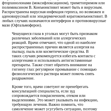
фторхинолонами (моксифлоксацином), триметопримом или
полимиксином B. Конъюнктивит может быть и вирусным.
Распространена вирусная инфекция герпеса, но возможен и
аденовирусный или эпидермический кератоконъюнктивит. В
любых случаях назначаются интерферон и противовирусные
мази (Офтальмоферон).
Чешущиеся глаза в уголках могут быть признаком
различных заболеваний или аллергических
реакций. Врачи отмечают, что одной из наиболее
распространенных причин является аллергия на
пыльцу, пыль или косметические средства. В
таких случаях рекомендуется избегать контакта с
аллергенами и использовать антигистаминные
препараты. Также стоит обратить внимание на
гигиену глаз: регулярное промывание с помощью
физиологического раствора может помочь снять
раздражение.
Кроме того, врачи советуют не пренебрегать
консультацией специалиста, если зуд
сопровождается покраснением, отеком или
выделениями. Это может указывать на инфекцию,
требующую лечения. Важно помнить, что
самолечение может усугубить ситуацию, поэтому