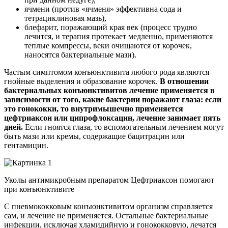
ячмени (против «ячменя» эффективна сода и
тетрациклиновая мазь),
блефарит, поражающий края век (процесс трудно
лечится, и терапия протекает медленно, применяются
теплые компрессы, веки очищаются от корочек,
наносятся бактериальные мази).
Частым симптомом конъюнктивита любого рода являются
гнойные выделения и образование корочек.
В отношении
бактериальных конъюнктивитов лечение применяется в
зависимости от того, какие бактерии поражают глаза: если
это гонококки, то внутримышечно применяется
цефтриаксон или ципрофлоксацин, лечение занимает пять
дней.
Если гноятся глаза, то вспомогательным лечением могут
быть мази или кремы, содержащие бацитрацин или
гентамицин.
Уколы антимикробным препаратом Цефтриаксон помогают
при конъюнктивите
С пневмококковым конъюнктивитом организм справляется
сам, и лечение не применяется. Остальные бактериальные
инфекции, исключая хламидийную и гонококковую, лечатся