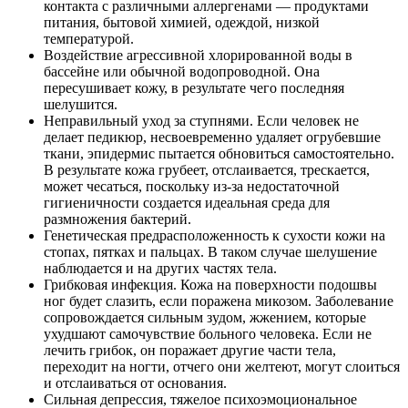
контакта с различными аллергенами — продуктами
питания, бытовой химией, одеждой, низкой
температурой.
Воздействие агрессивной хлорированной воды в
бассейне или обычной водопроводной. Она
пересушивает кожу, в результате чего последняя
шелушится.
Неправильный уход за ступнями. Если человек не
делает педикюр, несвоевременно удаляет огрубевшие
ткани, эпидермис пытается обновиться самостоятельно.
В результате кожа грубеет, отслаивается, трескается,
может чесаться, поскольку из-за недостаточной
гигиеничности создается идеальная среда для
размножения бактерий.
Генетическая предрасположенность к сухости кожи на
стопах, пятках и пальцах. В таком случае шелушение
наблюдается и на других частях тела.
Грибковая инфекция. Кожа на поверхности подошвы
ног будет слазить, если поражена микозом. Заболевание
сопровождается сильным зудом, жжением, которые
ухудшают самочувствие больного человека. Если не
лечить грибок, он поражает другие части тела,
переходит на ногти, отчего они желтеют, могут слоиться
и отслаиваться от основания.
Сильная депрессия, тяжелое психоэмоциональное