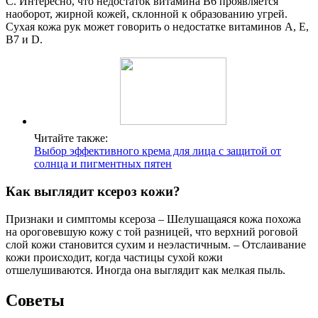
С. Интересно, что недостаток витамина В6 проявляется
наоборот, жирной кожей, склонной к образованию угрей.
Сухая кожа рук может говорить о недостатке витаминов А, Е,
В7 и D.
Читайте также:
Выбор эффективного крема для лица с защитой от
солнца и пигментных пятен
Как выглядит ксероз кожи?
Признаки и симптомы ксероза – Шелушащаяся кожа похожа
на ороговевшую кожу с той разницей, что верхний роговой
слой кожи становится сухим и неэластичным. – Отслаивание
кожи происходит, когда частицы сухой кожи
отшелушиваются. Иногда она выглядит как мелкая пыль.
Советы