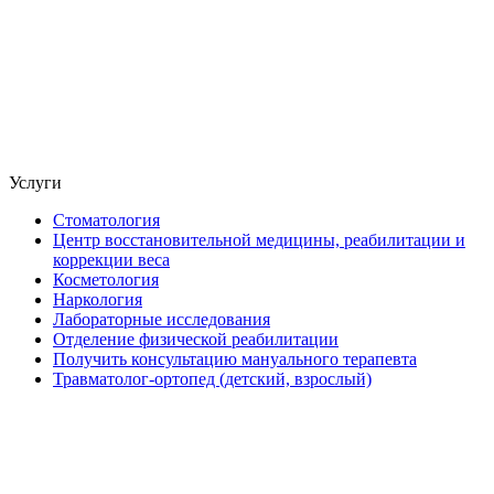
Услуги
Стоматология
Центр восстановительной медицины, реабилитации и
коррекции веса
Косметология
Наркология
Лабораторные исследования
Отделение физической реабилитации
Получить консультацию мануального терапевта
Травматолог-ортопед (детский, взрослый)