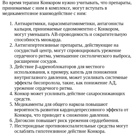
Во время терапии Конкором нужно учитывать, что препараты,
принимаемые с ним в комплексе, могут вступать в
медикаментозное взаимодействие с ним:
Антиаритмики, парасимпатомиметики, антагонисты
кальция, принимаемые одномоментно с Конкором,
могут уменьшать АВ-проводимость и сократительную
способность миокарда.
Антигипертензивные препараты, действующие на
сосудистый центр, могут спровоцировать урежение
сердечного ритма, уменьшение систолического выброса,
расширение сосудов.
Действие β-адреноблокаторов для местного
использования, к примеру, капель для понижения
внутриглазного давления, может усиливать системные
эффекты бисопролола, такие, как понижение АД,
урежение сердечного ритма.
Конкор может усиливать действие сахароснижающих
средств.
Медикаменты для общего наркоза повышают
вероятность развития кардиодепрессивного эффекта от
Конкора, что приводит к снижению давления.
Дигоксин повышает риск урежения сердцебиения.
Нестероидные противовоспалительные средства могут
ослаблять гипотензивное действие Конкора.