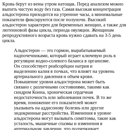
Кровь берут из вены утром натощак. Перед анализом можно
выпить чистую воду без газа. Самая высокая концентрация
альдостерона приходится на утренние часы, а минимальные
показатели фиксируются после полуночи. Высокий
альдостерон характерен для беременных женщин, а также для
лютеиновой фазы цикла, периода овуляции. Женщинам
репродуктивного возраста кровь нужно сдавать на 3-5 день
цикла.
Альдостерон — это гормон, вырабатываемый
надпочечниками, который играет ключевую роль в
регуляции водно-солевого баланса в организме.
Он способствует реабсорбции натрия и
выделению калия в почках, что влияет на уровень
артериального давления и объем крови.
Повышение уровня альдостерона может быть
связано с различными состояниями, такими как
синдром Конна, хроническая сердечная
недостаточность или заболевания почек. В то же
время, понижение его показателей может
указывать на аддисонову болезнь или другие
эндокринные расстройства. Изменения в уровне
альдостерона могут вызывать симптомы, такие как
усталость, мышечные спазмы и изменения в
артериальном давлении, что подчеркивает