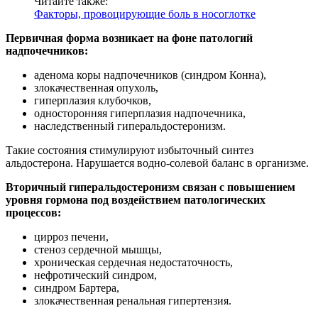
Читайте также:
Факторы, провоцирующие боль в носоглотке
Первичная форма возникает на фоне патологий
надпочечников:
аденома коры надпочечников (синдром Конна),
злокачественная опухоль,
гиперплазия клубочков,
односторонняя гиперплазия надпочечника,
наследственный гиперальдостеронизм.
Такие состояния стимулируют избыточный синтез
альдостерона. Нарушается водно-солевой баланс в организме.
Вторичный гиперальдостеронизм связан с повышением
уровня гормона под воздействием патологических
процессов:
цирроз печени,
стеноз сердечной мышцы,
хроническая сердечная недостаточность,
нефротический синдром,
синдром Бартера,
злокачественная ренальная гипертензия.