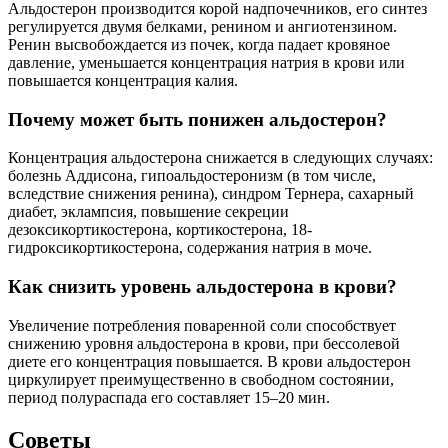
Альдостерон производится корой надпочечников, его синтез
регулируется двумя белками, ренином и ангиотензином.
Ренин высвобождается из почек, когда падает кровяное
давление, уменьшается концентрация натрия в крови или
повышается концентрация калия.
Почему может быть понижен альдостерон?
Концентрация альдостерона снижается в следующих случаях:
болезнь Аддисона, гипоальдостеронизм (в том числе,
вследствие снижения ренина), синдром Тернера, сахарный
диабет, эклампсия, повышение секреции
дезоксикортикостерона, кортикостерона, 18-
гидроксикортикостерона, содержания натрия в моче.
Как снизить уровень альдостерона в крови?
Увеличение потребления поваренной соли способствует
снижению уровня альдостерона в крови, при бессолевой
диете его концентрация повышается. В крови альдостерон
циркулирует преимущественно в свободном состоянии,
период полураспада его составляет 15–20 мин.
Советы