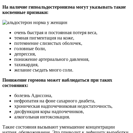
На наличие гипоальдостеронизма могут указывать такие
косвенные признаки:
очень быстрая и постоянная потеря веса,
темная пигментация на коже,
потемнение слизистых оболочек,
головные боли,
депрессия,
понижение артериального давления,
тахикардия,
желание съедать много соли.
Понижение гормона может наблюдаться при таких
состояниях:
болезнь Адиссона,
нефропатия на фоне сахарного диабета,
хроническая надпочечниковая недостаточность,
дисфункция коры надпочечников,
алкогольная интоксикация.
Такие состояния вызывают уменьшение концентрации
натрия, обезвоживание. Это приводит к дефициту выработки