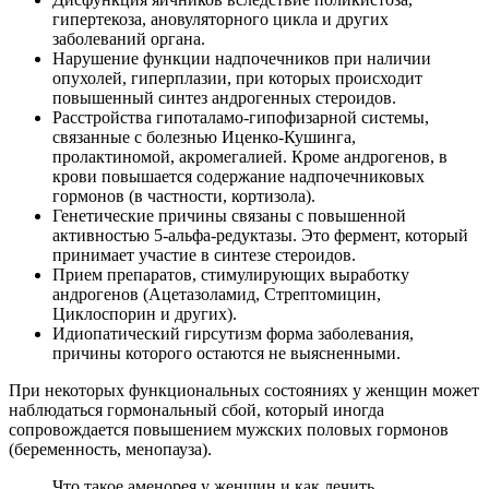
гипертекоза, ановуляторного цикла и других
заболеваний органа.
Нарушение функции надпочечников при наличии
опухолей, гиперплазии, при которых происходит
повышенный синтез андрогенных стероидов.
Расстройства гипоталамо-гипофизарной системы,
связанные с болезнью Иценко-Кушинга,
пролактиномой, акромегалией. Кроме андрогенов, в
крови повышается содержание надпочечниковых
гормонов (в частности, кортизола).
Генетические причины связаны с повышенной
активностью 5-альфа-редуктазы. Это фермент, который
принимает участие в синтезе стероидов.
Прием препаратов, стимулирующих выработку
андрогенов (Ацетазоламид, Стрептомицин,
Циклоспорин и других).
Идиопатический гирсутизм форма заболевания,
причины которого остаются не выясненными.
При некоторых функциональных состояниях у женщин может
наблюдаться гормональный сбой, который иногда
сопровождается повышением мужских половых гормонов
(беременность, менопауза).
Что такое аменорея у женщин и как лечить