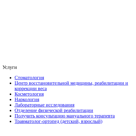
Услуги
Стоматология
Центр восстановительной медицины, реабилитации и
коррекции веса
Косметология
Наркология
Лабораторные исследования
Отделение физической реабилитации
Получить консультацию мануального терапевта
Травматолог-ортопед (детский, взрослый)