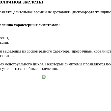
олочной железы
оявлять длительное время и не доставлять дискомфорта женщине
явлению характерных симптомов:
роны,
ации,
 выделения из сосков разного характера (прозрачные, кровянист
азования.
фаз менструального цикла. Некоторые симптомы проявляются по
гут сочиться гнойные выделения.