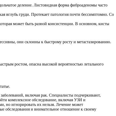
 дольчатое деление. Листовидная форма фиброаденомы часто
ая вглубь груди. Протекает патология почти бессимптомно. Со
 которая может быть разной консистенции. В основном, кисты
рессивны, они склонны к быстрому росту и метастазированию.
ыстрым ростом, опасна высокой вероятностью летального
татье.
 заболеваний, включая рак. Специалисты подчеркивают,
ойти комплексное обследование, включая УЗИ и
ми, но игнорировать их нельзя. Лечение может
рные обследования и внимательное отношение к своему