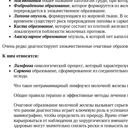
Мастопатия
общее название патологий груди, при кото
Фиброаденома образование
, которое формируется из же
перерождается в злокачественное образование.
Липома опухоль
, формирующаяся из жировой ткани. В ос
временем существует риск перерождения липомы в сарко
Киста образование
, которое состоит из плотной желези
локализуются поблизости молочных протоков.
Аваскулярное образование
опухоль, в которой нет капилл
Очень редко диагностируют злокачественные очаговые образов
К ним относятся:
Лимфома
онкологический процесс, который характеризу
Саркома
образование, сформированное из соединительно
исхода.
Что такое интрамаммарный лимфоузел молочной железы и 
Общие правила терапии и эффективные методы лечения тр
Очаговое образование молочной железы вызывает серьезн
что ранняя диагностика играет ключевую роль в успешн
маммографию, чтобы определить их природу. Врачи отмеч
варьироваться от наблюдения до хирургического вмешате
здоровью могут значительно снизить риски и повысить ш