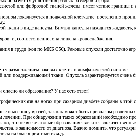
рых образуются уплотнения разных размеров и форм.
лезистой или фиброзной тканей железы, имеет четкие границы и
новном локализуется в подкожной клетчатке, постепенно проник
му.
стой ткани в виде капсулы. Внутри капсулы находится жидкость,
яров, и, соответственно, она лишена кровоснабжения.
ания в груди (код по МКБ С50). Раковые опухоли достаточно аг
ется размножением раковых клеток в лимфатической системе.
й или поддерживающей ткани. Опухоль характеризуется очень б
опасно ли образование? У нас есть ответ!
офических язв на ногах при сахарном диабете собраны в этой с
ые опасения у врачей, так как может быть признаком различных
ом лечении. При обнаружении таких образований необходимо пр
ают, что не все очаговые образования являются злокачественны
льства, в зависимости от диагноза. Важно помнить, что регуля
ансы на благоприятный исход.