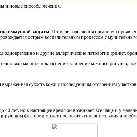
ны и новые способы лечения.
нства иммунной защиты
. По мере взросления организма проявле
провождается острым воспалительным процессом с мучительным
ся одновременно и другие аллергические патологии (ринит, брон
ктерно выраженное покраснение, усиление кожного рисунка, лок
 выраженная сухость кожи с последующим отслоением участков 
о 40 лет, но в настоящее время он возникает все чаще и у мал
оцирующим фактором может послужить гиперинсоляция или обмо