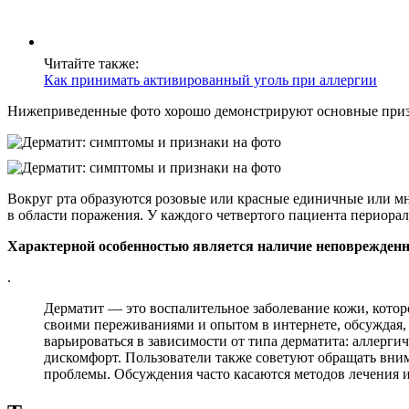
Читайте также:
Как принимать активированный уголь при аллергии
Нижеприведенные фото хорошо демонстрируют основные приз
Вокруг рта образуются розовые или красные единичные или мн
в области поражения. У каждого четвертого пациента периор
Характерной особенностью является наличие неповрежденно
.
Дерматит — это воспалительное заболевание кожи, котор
своими переживаниями и опытом в интернете, обсуждая, 
варьироваться в зависимости от типа дерматита: аллерги
дискомфорт. Пользователи также советуют обращать вним
проблемы. Обсуждения часто касаются методов лечения и