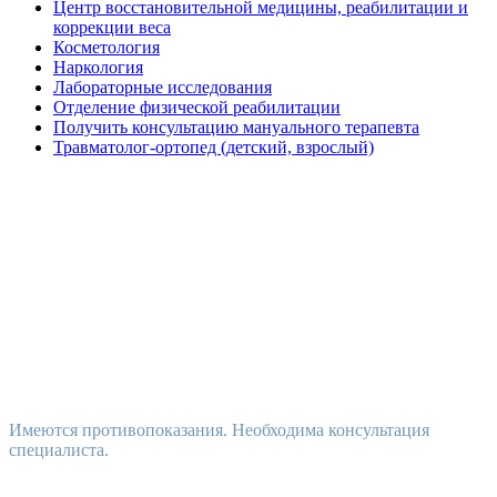
Центр восстановительной медицины, реабилитации и
коррекции веса
Косметология
Наркология
Лабораторные исследования
Отделение физической реабилитации
Получить консультацию мануального терапевта
Травматолог-ортопед (детский, взрослый)
Имеются противопоказания. Необходима консультация
специалиста.