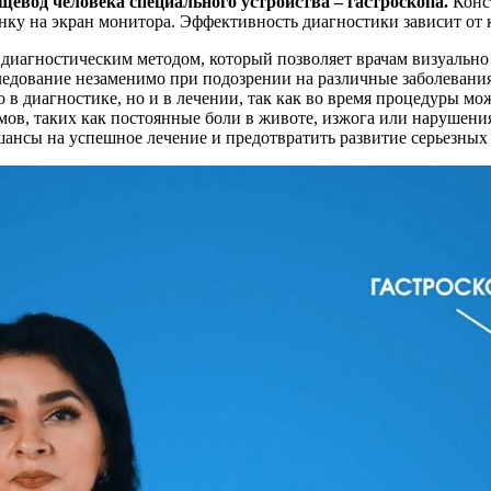
щевод человека специального устройства – гастроскопа.
Конст
нку на экран монитора. Эффективность диагностики зависит от
диагностическим методом, который позволяет врачам визуально 
дование незаменимо при подозрении на различные заболевания, 
 в диагностике, но и в лечении, так как во время процедуры м
мов, таких как постоянные боли в животе, изжога или нарушени
ансы на успешное лечение и предотвратить развитие серьезных