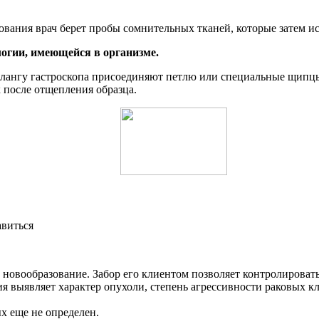
ования врач берет пробы сомнительных тканей, которые затем и
огии, имеющейся в организме.
лангу гастроскопа присоединяют петлю или специальные щипцы 
 после отщепления образца.
авиться
новообразование. Забор его клиентом позволяет контролировать б
ия выявляет характер опухоли, степень агрессивности раковых к
х еще не определен.