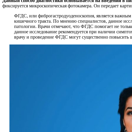
Данный способ диагностики основывается на введении в пи
фиксируется микроскопическая фотокамера. Он передает карти
ФГДС, или фиброгастродуоденоскопия, является важным 
кишечного тракта. По мнению специалистов, данное иссле
патологии. Врачи отмечают, что ФГДС помогает не только
данное исследование рекомендуется при наличии симпто
врачу и проведение ФГДС могут существенно повысить ш