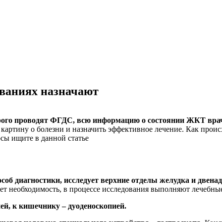
еваниях назначают
рого проводят ФГДС, всю информацию о состоянии ЖКТ вра
ртину о болезни и назначить эффективное лечение. Как происхо
осы ищите в данной статье
соб диагностики, исследует верхние отделы желудка и двен
ает необходимость, в процессе исследования выполняют лечебны
й, к кишечнику – дуоденоскопией.