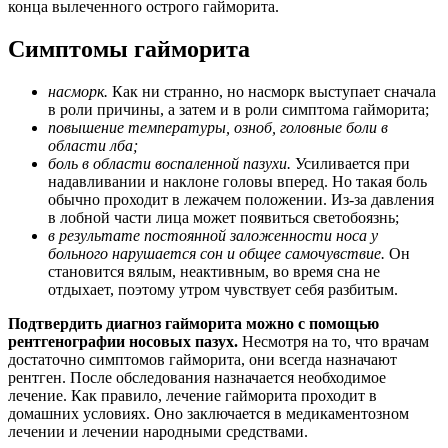
конца вылеченного острого гайморита.
Симптомы гайморита
насморк.
Как ни странно, но насморк выступает сначала
в роли причины, а затем и в роли симптома гайморита;
повышение температуры, озноб, головные боли в
области лба;
боль в области воспаленной пазухи.
Усиливается при
надавливании и наклоне головы вперед. Но такая боль
обычно проходит в лежачем положении. Из-за давления
в лобной части лица может появиться светобоязнь;
в результате постоянной заложенности носа у
больного нарушается сон и общее самочувствие.
Он
становится вялым, неактивным, во время сна не
отдыхает, поэтому утром чувствует себя разбитым.
Подтвердить диагноз гайморита можно с помощью
рентгенографии носовых пазух.
Несмотря на то, что врачам
достаточно симптомов гайморита, они всегда назначают
рентген. После обследования назначается необходимое
лечение. Как правило, лечение гайморита проходит в
домашних условиях. Оно заключается в медикаментозном
лечении и лечении народными средствами.