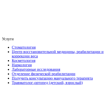
Услуги
Стоматология
Центр восстановительной медицины, реабилитации и
коррекции веса
Косметология
Наркология
Лабораторные исследования
Отделение физической реабилитации
Получить консультацию мануального терапевта
Травматолог-ортопед (детский, взрослый)