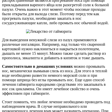
распространенные являются прогревание носа при помощи
прикладывания вареного яйца или разогретой соли к больной
пазухе. Очень важно в этот момент чтобы носовые проходы
были открыты для выхода слизи. Поэтому перед тем как
прогревать пазухи, необходимо закапать в нос
сосудосуживающие капли, либо промыть нос обычной водой.
Для выведения ненужной слизи из пазух применяются
различные ингаляции. Например, над только что сваренной
картошкой нужно наклониться и накрыться полотенцем,
дышать не менее 15 минут. Можно также сделать раствор из
прополиса, эвкалипта и добавить в кипяток и тоже дышать.
Самостоятельно в домашних условиях
можно промывать
нос, механически вымывая слизь из носа. Для этого в теплой
воде необходимо развести немного морской соли и при
помощи шприца без иглы промывать нос. Еще один способ
лечения гайморита народными средствами это закапывать в
нос сок цикламена. Он имеет лечебное свойство и очень
эффективен при гайморите.
Стоит помнить, что любое лечение необходимо проводить под
наблюдением врача. В случае неправильного или
неоконченного лечения врач может назначить операцию. При