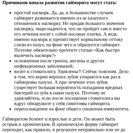
Причинами начала развития гайморита могут стать:
простой насморк. Да, да, в большинстве случаев
гайморит развивается именно из-за халатного
отношения к насморку. Не придав большого значения
насморку, люди надеются, что он пройдет сам и вместо
его лечения носят с собой носовые платки. А ведь
именно насморк и препятствует нормальному оттоку
слизи из пазух, на фоне чего и образуется гайморит.
Поэтому обязательно прочтите статью «Как быстро
вылечить насморк?»
осложнения после гриппа, ангины и других
инфекционных заболеваний;
визит к стоматологу. Удивлены?! Сейчас поясним. Дело
в том, что корни верхних зубов упираются как раз в
гайморовы пазухи. А при лечении этих зубов
существует большая вероятность попадания вредных
бактерий из зуба в наши пазухи. Поэтому не
удивляйтесь, если после посещения стоматолога вы
вдруг обнаружите у себя симптомы гайморита.
переохлаждение на фоне общего снижения иммунитета.
Гайморитом болеют и взрослые и дети. Он может быть
острым и хроническим. В хроническую форму гайморит
переходит, как правило, в результате неправильно или не до