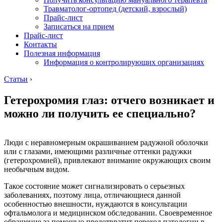
Травматолог-ортопед (детский, взрослый)
Прайс-лист
Записаться на прием
Прайс-лист
Контакты
Полезная информация
Информация о контролирующих организациях
Статьи
›
Гетерохромия глаз: отчего возникает и
можно ли получить ее специально?
Люди с неравномерным окрашиванием радужной оболочки
или с глазами, имеющими различные оттенки радужки
(гетерохромией), привлекают внимание окружающих своим
необычным видом.
Такое состояние может сигнализировать о серьезных
заболеваниях, поэтому лица, отличающиеся данной
особенностью внешности, нуждаются в консультации
офтальмолога и медицинском обследовании. Своевременное
обращение за помощью предотвратит переход патологии в