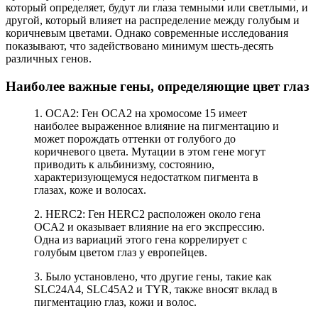
который определяет, будут ли глаза темными или светлыми, и
другой, который влияет на распределение между голубым и
коричневым цветами. Однако современные исследования
показывают, что задействовано минимум шесть-десять
различных генов.
Наиболее важные гены, определяющие цвет глаз
1. OCA2: Ген OCA2 на хромосоме 15 имеет
наиболее выраженное влияние на пигментацию и
может порождать оттенки от голубого до
коричневого цвета. Мутации в этом гене могут
приводить к альбинизму, состоянию,
характеризующемуся недостатком пигмента в
глазах, коже и волосах.
2. HERC2: Ген HERC2 расположен около гена
OCA2 и оказывает влияние на его экспрессию.
Одна из вариаций этого гена коррелирует с
голубым цветом глаз у европейцев.
3. Было установлено, что другие гены, такие как
SLC24A4, SLC45A2 и TYR, также вносят вклад в
пигментацию глаз, кожи и волос.