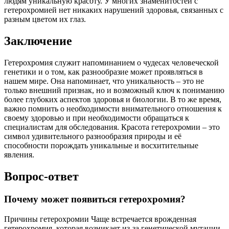
людям уникальную красоту. У многих знаменитостей с
гетерохромией нет никаких нарушений здоровья, связанных с
разным цветом их глаз.
Заключение
Гетерохромия служит напоминанием о чудесах человеческой
генетики и о том, как разнообразие может проявляться в
нашем мире. Она напоминает, что уникальность – это не
только внешний признак, но и возможный ключ к пониманию
более глубоких аспектов здоровья и биологии. В то же время,
важно помнить о необходимости внимательного отношения к
своему здоровью и при необходимости обращаться к
специалистам для обследования. Красота гетерохромии – это
символ удивительного разнообразия природы и её
способности порождать уникальные и восхитительные
явления.
Вопрос-ответ
Почему может появиться гетерохромия?
Причины гетерохромии Чаще встречается врожденная
гетерохромия, которая возникает из-за генетической мутации