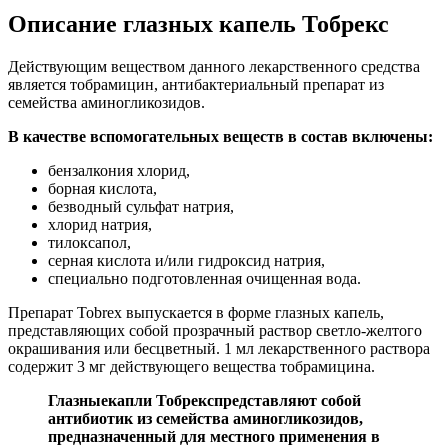
Описание глазных капель Тобрекс
Действующим веществом данного лекарственного средства
является тобрамицин, антибактериальный препарат из
семейства аминогликозидов.
В качестве вспомогательных веществ в состав включены:
бензалкония хлорид,
борная кислота,
безводный сульфат натрия,
хлорид натрия,
тилоксапол,
серная кислота и/или гидроксид натрия,
специально подготовленная очищенная вода.
Препарат Tobrex выпускается в форме глазных капель,
представляющих собой прозрачный раствор светло-желтого
окрашивания или бесцветный. 1 мл лекарственного раствора
содержит 3 мг действующего вещества тобрамицина.
Глазные
капли Тобрекс
представляют собой
антибиотик из семейства аминогликозидов,
предназначенный для местного применения в