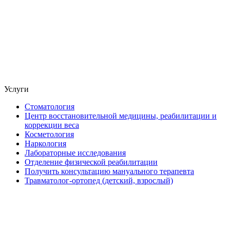
Услуги
Стоматология
Центр восстановительной медицины, реабилитации и
коррекции веса
Косметология
Наркология
Лабораторные исследования
Отделение физической реабилитации
Получить консультацию мануального терапевта
Травматолог-ортопед (детский, взрослый)