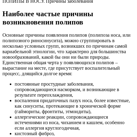
ПОЛИПЫ В НОСУ. Причины заболевания
Наиболее частые причины
возникновения полипов
Основные причины появления полипов (полипоза носа, или
полипозного риносинусита), можно сгруппировать в
несколько условных групп, возникших по причинам самой
вариабельной этиологии, что характерно для большинства
новообразований, какой бы они ни были природы.
Единственная общая черта у появляющихся полипов –
вырастание на месте, где присутствует воспалительный
процесс, длящийся долгое время:
постоянные простудные заболевания,
сопровождающиеся насморком, и возникающие в
результате переохлаждения,
воспаления придаточных пазух носа, более известные,
как синуситы, протекающие в хронической форме
(гаймориты, фронтиты, этмоидиты),
аллергические реакции, сопровождающиеся
истечениями из носа, чиханием и кашлем, особенно
если аллергия круглогодичная,
кистозный фиброз,