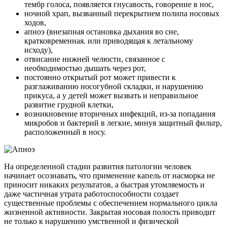
тембр голоса, появляется гнусавость, говорение в нос,
ночной храп, вызванный перекрытием полипа носовых
ходов,
апноэ (внезапная остановка дыхания во сне,
кратковременная. или приводящая к летальному
исходу),
отвисание нижней челюсти, связанное с
необходимостью дышать через рот,
постоянно открытый рот может привести к
разглаживанию носогубной складки, и нарушению
прикуса, а у детей может вызвать и неправильное
развитие грудной клетки,
возникновение вторичных инфекций, из-за попадания
микробов и бактерий в легкие, минуя защитный фильтр,
расположенный в носу.
На определенной стадии развития патологии человек
начинает осознавать, что применение капель от насморка не
приносит никаких результатов, а быстрая утомляемость и
даже частичная утрата работоспособности создает
существенные проблемы с обеспечением нормального цикла
жизненной активности. Закрытая носовая полость приводит
не только к нарушению умственной и физической