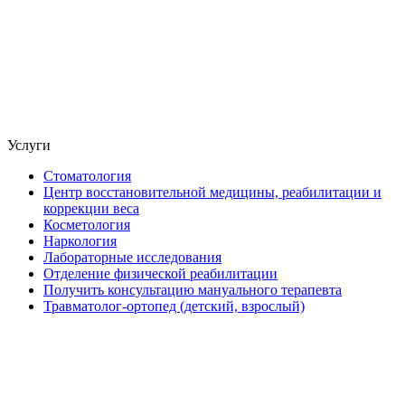
Услуги
Стоматология
Центр восстановительной медицины, реабилитации и
коррекции веса
Косметология
Наркология
Лабораторные исследования
Отделение физической реабилитации
Получить консультацию мануального терапевта
Травматолог-ортопед (детский, взрослый)