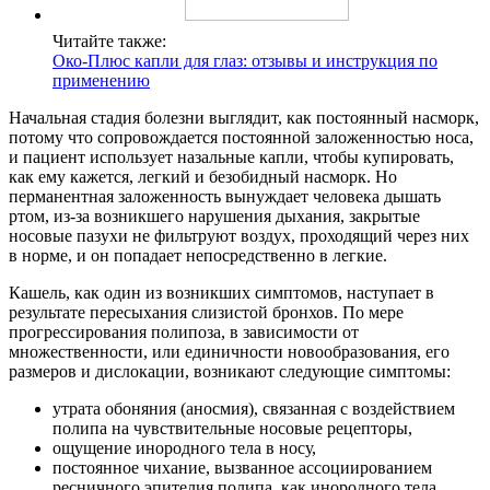
Читайте также:
Око-Плюс капли для глаз: отзывы и инструкция по
применению
Начальная стадия болезни выглядит, как постоянный насморк,
потому что сопровождается постоянной заложенностью носа,
и пациент использует назальные капли, чтобы купировать,
как ему кажется, легкий и безобидный насморк. Но
перманентная заложенность вынуждает человека дышать
ртом, из-за возникшего нарушения дыхания, закрытые
носовые пазухи не фильтруют воздух, проходящий через них
в норме, и он попадает непосредственно в легкие.
Кашель, как один из возникших симптомов, наступает в
результате пересыхания слизистой бронхов. По мере
прогрессирования полипоза, в зависимости от
множественности, или единичности новообразования, его
размеров и дислокации, возникают следующие симптомы:
утрата обоняния (аносмия), связанная с воздействием
полипа на чувствительные носовые рецепторы,
ощущение инородного тела в носу,
постоянное чихание, вызванное ассоциированием
ресничного эпителия полипа, как инородного тела,