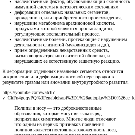
наследственный фактор, обусловливающий склонность
иммунной системы к патологическим состояниям,
деформации отдельных назальных сегментов,
врожденного, или приобретенного происхождения,
нарушение метаболизма арахидоновой кислоты,
продуктами которой являются простагландины,
регулирующие воспалительный процесс,
наследственные болезни, протекающие с нарушением
деятельности слизистой (муковисцидоз и др.),
прием определенных лекарственных средств,
вызывающих атрофию слизистой оболочки, и
нарушающих ее естественную защитную реакцию.
К деформации отдельных назальных сегментов относится
искривление или деформация носовой перегородки в
результате травмы или аномалии внутриутробного развития.
https://youtube.com/watch?
v=CkFn4pqqyPQ%3Fenablejsapi%3D1%26autoplay%3D0%26cc_l
Полипы в носу — это доброкачественные
образования, которые могут вызывать ряд
неприятных симптомов. Многие люди отмечают,
что одним из первых признаков появления
полипов является постоянная заложенность носа,