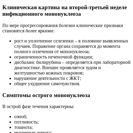
Клиническая картина на второй-третьей неделе
инфекционного мононуклеоза
По мере прогрессирования болезни клинические признаки
становятся более яркими:
рост и уплотнение селезенки – в половине выявленных
случаев. Поражение органа сохраняется до момента
полного излечения от мононуклеоза;
ограниченность печеночной функции;
дисбаланс билирубина – определяется при лабораторной
диагностике. Внешне проявляется зудом и
желтушностью кожных покровов;
нарушение деятельности с ЖКТ;
общее ухудшение самочувствия.
Симптомы острого мононуклеоза
В острой фазе течения характерны:
озноб;
потливость;
тошнота;
мышечная ломота;