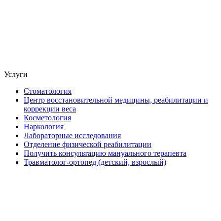
Услуги
Стоматология
Центр восстановительной медицины, реабилитации и
коррекции веса
Косметология
Наркология
Лабораторные исследования
Отделение физической реабилитации
Получить консультацию мануального терапевта
Травматолог-ортопед (детский, взрослый)