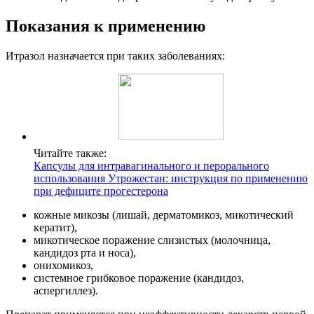
Показания к применению
Итразол назначается при таких заболеваниях:
Читайте также:
Капсулы для интравагинального и перорального
использования Утрожестан: инструкция по применению
при дефиците прогестерона
кожные микозы (лишай, дерматомикоз, микотический
кератит),
микотическое поражение слизистых (молочница,
кандидоз рта и носа),
онихомикоз,
системное грибковое поражение (кандидоз,
аспергиллез).