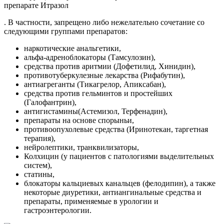
. В частности, запрещено либо нежелательно сочетание со
следующими группами препаратов:
наркотические анальгетики,
альфа-адреноблокаторы (Тамсулозин),
средства против аритмии (Дофетилид, Хинидин),
противотуберкулезные лекарства (Рифабутин),
антиагреганты (Тикагрелор, Апиксабан),
средства против гельминтов и простейших
(Галофантрин),
антигистамины(Астемизол, Терфенадин),
препараты на основе спорыньи,
противоопухолевые средства (Иринотекан, таргетная
терапия),
нейролептики, транквилизаторы,
Колхицин (у пациентов с патологиями выделительных
систем),
статины,
блокаторы кальциевых канальцев (фелодипин), а также
некоторые диуретики, антиангинальные средства и
препараты, применяемые в урологии и
гастроэнтерологии.