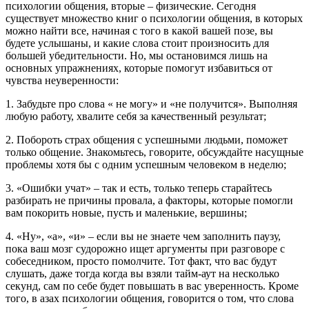
психологии общения, вторые – физические. Сегодня
существует множество книг о психологии общения, в которых
можно найти все, начиная с того в какой вашей позе, вы
будете услышаны, и какие слова стоит произносить для
большей убедительности. Но, мы остановимся лишь на
основных упражнениях, которые помогут избавиться от
чувства неуверенности:
1. Забудьте про слова « не могу» и «не получится». Выполняя
любую работу, хвалите себя за качественный результат;
2. Побороть страх общения с успешными людьми, поможет
только общение. Знакомьтесь, говорите, обсуждайте насущные
проблемы хотя бы с одним успешным человеком в неделю;
3. «Ошибки учат» – так и есть, только теперь старайтесь
разбирать не причины провала, а факторы, которые помогли
вам покорить новые, пусть и маленькие, вершины;
4. «Ну», «а», «и» – если вы не знаете чем заполнить паузу,
пока ваш мозг судорожно ищет аргументы при разговоре с
собеседником, просто помолчите. Тот факт, что вас будут
слушать, даже тогда когда вы взяли тайм-аут на несколько
секунд, сам по себе будет повышать в вас уверенность. Кроме
того, в азах психологии общения, говорится о том, что слова