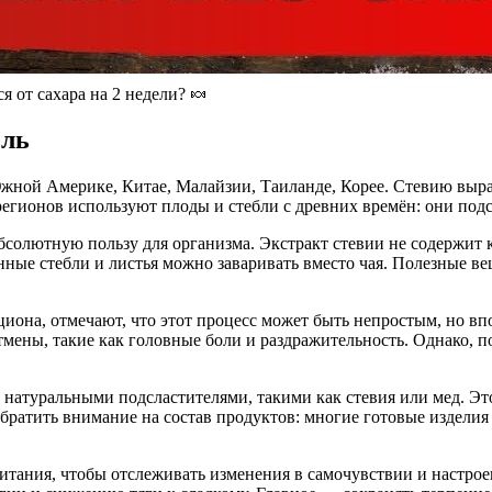
ся от сахара на 2 недели? 🍬
ель
Южной Америке, Китае, Малайзии, Таиланде, Корее. Стевию выра
егионов используют плоды и стебли с древних времён: они под
бсолютную пользу для организма. Экстракт стевии не содержит 
нные стебли и листья можно заваривать вместо чая. Полезные ве
циона, отмечают, что этот процесс может быть непростым, но в
тмены, такие как головные боли и раздражительность. Однако, 
натуральными подсластителями, такими как стевия или мед. Это
ратить внимание на состав продуктов: многие готовые изделия 
итания, чтобы отслеживать изменения в самочувствии и настроен