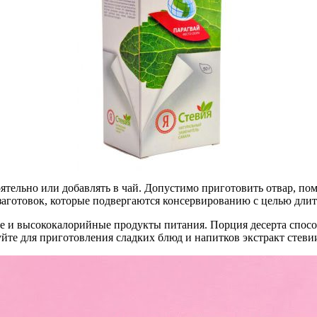
тельно или добавлять в чай. Допустимо приготовить отвар, поме
заготовок, которые подвергаются консервированию с целью длит
ые и высококалорийные продукты питания. Порция десерта спосо
те для приготовления сладких блюд и напитков экстракт стевии