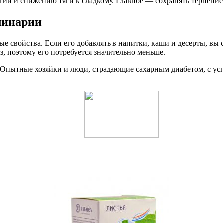
и и снижению тяги к сладкому. Главное — сохранять терпение 
улинарии
ые свойства. Если его добавлять в напитки, каши и десерты, вы
аз, поэтому его потребуется значительно меньше.
. Опытные хозяйки и люди, страдающие сахарным диабетом, с ус