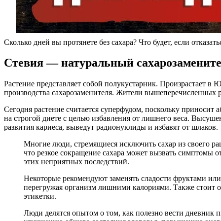
Сколько дней вы протянете без сахара? Что будет, если отказать
Стевия — натуральный сахарозаменит
Растение представляет собой полукустарник. Произрастает в 
производства сахарозаменителя. Жители вышеперечисленных р
Сегодня растение считается суперфудом, поскольку приносит а
на строгой диете с целью избавления от лишнего веса. Высуше
развития кариеса, выведут радионуклиды и избавят от шлаков.
Многие люди, стремящиеся исключить сахар из своего ра
что резкое сокращение сахара может вызвать симптомы о
этих неприятных последствий.
Некоторые рекомендуют заменять сладости фруктами или 
перегружая организм лишними калориями. Также стоит об
этикетки.
Люди делятся опытом о том, как полезно вести дневник п