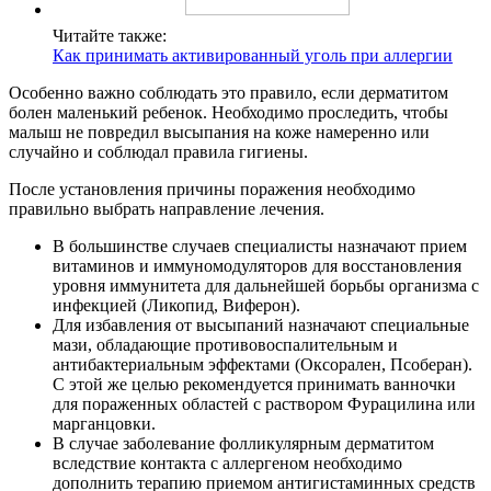
Читайте также:
Как принимать активированный уголь при аллергии
Особенно важно соблюдать это правило, если дерматитом
болен маленький ребенок. Необходимо проследить, чтобы
малыш не повредил высыпания на коже намеренно или
случайно и соблюдал правила гигиены.
После установления причины поражения необходимо
правильно выбрать направление лечения.
В большинстве случаев специалисты назначают прием
витаминов и иммуномодуляторов для восстановления
уровня иммунитета для дальнейшей борьбы организма с
инфекцией (Ликопид, Виферон).
Для избавления от высыпаний назначают специальные
мази, обладающие противовоспалительным и
антибактериальным эффектами (Оксорален, Псоберан).
С этой же целью рекомендуется принимать ванночки
для пораженных областей с раствором Фурацилина или
марганцовки.
В случае заболевание фолликулярным дерматитом
вследствие контакта с аллергеном необходимо
дополнить терапию приемом антигистаминных средств