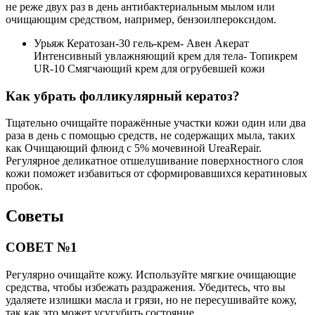
не реже двух раз в день антибактериальным мылом или
очищающим средством, например, бензоилпероксидом.
Урьяж Кератозан-30 гель-крем- Авен Акерат
Интенсивный увлажняющий крем для тела- Топикрем
UR-10 Смягчающий крем для огрубевшей кожи
Как убрать фолликулярный кератоз?
Тщательно очищайте поражённые участки кожи один или два
раза в день с помощью средств, не содержащих мыла, таких
как Очищающий флюид с 5% мочевиной UreaRepair.
Регулярное деликатное отшелушивание поверхностного слоя
кожи поможет избавиться от сформировавшихся кератиновых
пробок.
Советы
СОВЕТ №1
Регулярно очищайте кожу. Используйте мягкие очищающие
средства, чтобы избежать раздражения. Убедитесь, что вы
удаляете излишки масла и грязи, но не пересушивайте кожу,
так как это может усугубить состояние.