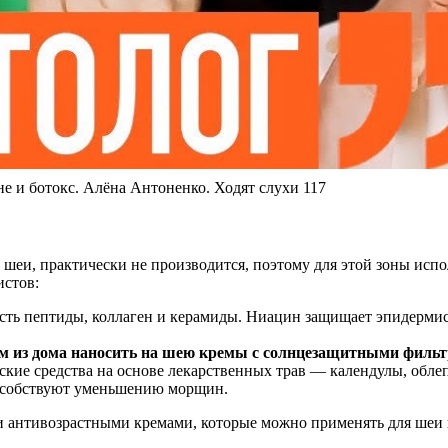
не и ботокс. Алёна Антоненко. Ходят слухи 117
 шеи, практически не производится, поэтому для этой зоны исп
истов:
сть пептиды, коллаген и керамиды. Ниацин защищает эпидермис 
м из дома наносить на шею кремы с солнцезащитными фильтр
кие средства на основе лекарственных трав — календулы, обле
пособствуют уменьшению морщин.
антивозрастными кремами, которые можно применять для шеи и