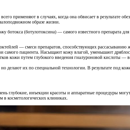
сего применяют в случаях, когда она обвисает в результате об
малоподвижном образе жизни.
жу ботокса (ботулотоксина) — самого известного препарата для
коктейлей — смеси препаратов, способствующих рассасыванию
 самого пациента. Насыщают кожу влагой, уменьшают дряблост
тков кожи путем глубокого введения гиалуроновой кислоты — ве
но делают их по специальной технологии. В результате под кож
чень глубокие, инъекции красоты и аппаратные процедуры могут
м в косметологических клиниках.