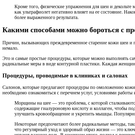
Кроме того, физические упражнения для шеи и декольте 
как ультрафиолет негативно влияет на ее состояние. На
более выраженного результата.
Какими способами можно бороться с п
Причин, вызывающих преждевременное старение кожи шеи и поя
немало.
Это и самые простые процедуры, которые можно выполнять са
радикальные меры в виде контурной пластики. Каждая женщин
Процедуры, проводимые в клиниках и салонах
Салонов, которые предлагают процедуры по омоложению кожи,
необходимо ознакомиться с перечнем услуг, условиями работы 
Морщины на шее — это проблема, с которой сталкиваютс
содержащие гиалуроновую кислоту и коллаген, чтобы по
улучшить кровообращение и укрепить мышцы. Популярны 
Некоторые предпочитают более радикальные методы, таки
что регулярный уход и здоровый образ жизни — это ключ
играют важную роль. В конечном итоге, подход к решени