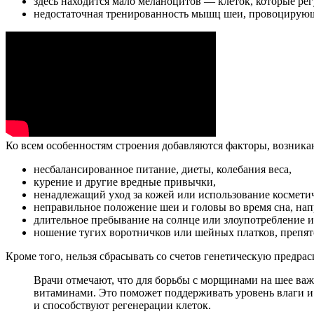
здесь находится мало меланоцитов — клеток, которые р
недостаточная тренированность мышц шеи, провоцирующа
Ко всем особенностям строения добавляются факторы, возник
несбалансированное питание, диеты, колебания веса,
курение и другие вредные привычки,
ненадлежащий уход за кожей или использование косметич
неправильное положение шеи и головы во время сна, нап
длительное пребывание на солнце или злоупотребление и
ношение тугих воротничков или шейных платков, преп
Кроме того, нельзя сбрасывать со счетов генетическую предра
Врачи отмечают, что для борьбы с морщинами на шее важ
витаминами. Это поможет поддерживать уровень влаги и
и способствуют регенерации клеток.