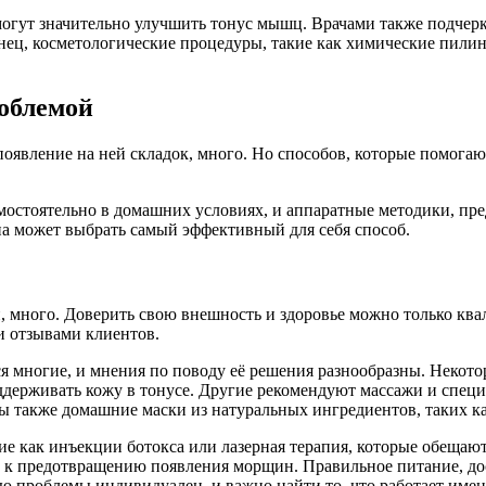
могут значительно улучшить тонус мышц. Врачами также подчерк
конец, косметологические процедуры, такие как химические пил
роблемой
вление на ней складок, много. Но способов, которые помогают
мостоятельно в домашних условиях, и аппаратные методики, пр
а может выбрать самый эффективный для себя способ.
 много. Доверить свою внешность и здоровье можно только кв
и отзывами клиентов.
я многие, и мнения по поводу её решения разнообразны. Некот
ддерживать кожу в тонусе. Другие рекомендуют массажи и спец
также домашние маски из натуральных ингредиентов, таких как
е как инъекции ботокса или лазерная терапия, которые обещают
 к предотвращению появления морщин. Правильное питание, дос
ю проблемы индивидуален, и важно найти то, что работает именн