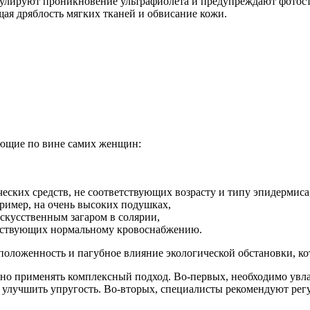
егулируют проникновение ультрафиолета и предупреждают фотос
я дряблость мягких тканей и обвисание кожи.
ающие по вине самих женщин:
еских средств, не соответствующих возрасту и типу эпидермиса
ример, на очень высоких подушках,
скусственным загаром в солярии,
ятствующих нормальному кровоснабжению.
сположенность и пагубное влияние экологической обстановки, к
но применять комплексный подход. Во-первых, необходимо увла
 улучшить упругость. Во-вторых, специалисты рекомендуют ре