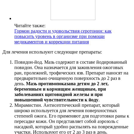
Читайте также:
Гормон радости и удовольствия серотонин: как
повысить уровень в организме при помощи
медикаментов и коррекции питания
Для лечения используют следующие препараты:
Повидон-йод. Мазь содержит в составе йодированный
повидон. Она назначается для заживления ожоговых
ран, пролежней, трофических язв. Препарат наносят на
предварительно очищенную поверхность до 2 раз в
день.
Мазь противопоказана детям до 2 лет,
беременным и кормящим женщинам, при
заболеваниях щитовидной железы и при
повышенной чувствительности к йоду
.
Мирамистин. Антисептический препарат, который
широко используется для лечения поверхностных
степеней ожога. Его применяют для подготовки раны к
пересадке кожи. Он представляет собой аэрозоль с
насадкой, который удобно распылять на поврежденные
участки. Используют его от 2 до 3 раз в день.