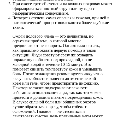
При ожоге третьей степени на кожных покровах может
сформироваться плотный струп или пузыри с
геморрагическим содержимым.
Четвертая степень самая опасная и тяжелая, при ней в
патологический процесс вовлекаются более глубокие
ткани.
Ожоги полового члена — это деликатная, но
серьезная проблема, о которой многие
предпочитают не говорить. Однако важно знать,
как правильно оказать первую помощь в такой
ситуации. Люди советуют сразу же охладить
пораженную область под прохладной, но не
холодной водой в течение 10-15 минут. Это
помогает снизить температуру кожи и уменьшить
боль. После охлаждения рекомендуется аккуратно
высушить область и нанести антисептический
крем или гель, чтобы предотвратить инфекцию.
Некоторые также подчеркивают важность
избегания использования льда, так как это может
привести к дополнительным повреждениям кожи.
В случае сильной боли или обширных ожогов
лучше обратиться к врачу, чтобы избежать
осложнений. Главное — не стесняться и
действовать быстро, ведь правильные меры могут