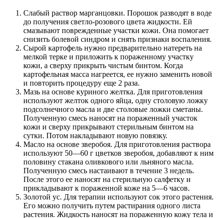
Слабый раствор марганцовки. Порошок разводят в воде
до получения светло-розового цвета жидкости. Ей
смазывают поврежденные участки кожи. Она помогает
снизить болевой синдром и снять признаки воспаления.
Сырой картофель нужно предварительно натереть на
мелкой терке и приложить к пораженному участку
кожи, а сверху прикрыть чистым бинтом. Когда
картофельная масса нагреется, ее нужно заменить новой
и повторить процедуру еще 2 раза.
Мазь на основе куриного желтка. Для приготовления
используют желток одного яйца, одну столовую ложку
подсолнечного масла и две столовые ложки сметаны.
Полученную смесь наносят на пораженный участок
кожи и сверху прикрывают стерильным бинтом на
сутки. Потом накладывают новую повязку.
Масло на основе зверобоя. Для приготовления раствора
используют 50—60 г цветков зверобоя, добавляют к ним
половину стакана оливкового или льняного масла.
Полученную смесь настаивают в течение 3 недель.
После этого ее наносят на стерильную салфетку и
прикладывают к пораженной коже на 5—6 часов.
Золотой ус. Для терапии используют сок этого растения.
Его можно получить путем растирания одного листа
растения. Жидкость наносят на пораженную кожу тела и