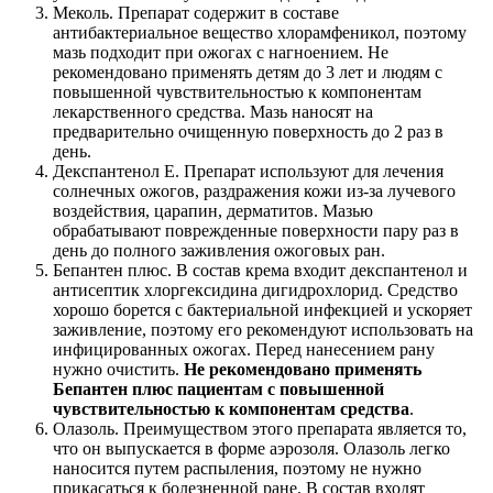
Меколь. Препарат содержит в составе
антибактериальное вещество хлорамфеникол, поэтому
мазь подходит при ожогах с нагноением. Не
рекомендовано применять детям до 3 лет и людям с
повышенной чувствительностью к компонентам
лекарственного средства. Мазь наносят на
предварительно очищенную поверхность до 2 раз в
день.
Декспантенол E. Препарат используют для лечения
солнечных ожогов, раздражения кожи из-за лучевого
воздействия, царапин, дерматитов. Мазью
обрабатывают поврежденные поверхности пару раз в
день до полного заживления ожоговых ран.
Бепантен плюс. В состав крема входит декспантенол и
антисептик хлоргексидина дигидрохлорид. Средство
хорошо борется с бактериальной инфекцией и ускоряет
заживление, поэтому его рекомендуют использовать на
инфицированных ожогах. Перед нанесением рану
нужно очистить.
Не рекомендовано применять
Бепантен плюс пациентам с повышенной
чувствительностью к компонентам средства
.
Олазоль. Преимуществом этого препарата является то,
что он выпускается в форме аэрозоля. Олазоль легко
наносится путем распыления, поэтому не нужно
прикасаться к болезненной ране. В состав входят