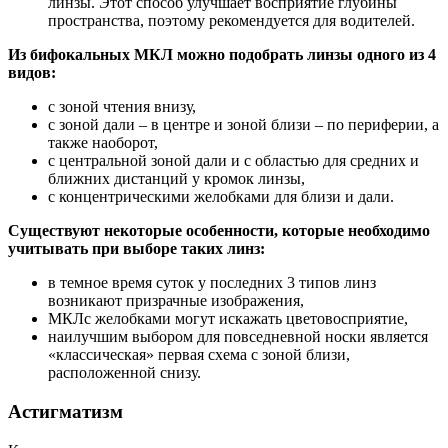
линзы. Этот способ улучшает восприятие глубины
пространства, поэтому рекомендуется для водителей.
Из бифокальных МКЛ можно подобрать линзы одного из 4
видов:
с зоной чтения внизу,
с зоной дали – в центре и зоной близи – по периферии, а
также наоборот,
с центральной зоной дали и с областью для средних и
ближних дистанций у кромок линзы,
с концентрическими желобками для близи и дали.
Существуют некоторые особенности, которые необходимо
учитывать при выборе таких линз:
в темное время суток у последних 3 типов линз
возникают призрачные изображения,
МКЛс желобками могут искажать цветовосприятие,
наилучшим выбором для повседневной носки является
«классическая» первая схема с зоной близи,
расположенной снизу.
Астигматизм