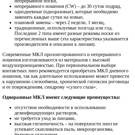
непрерывной носки,
непрерывного ношения (CW) – до 30 суток подряд,
однодневные (одноразовые), которые необходимо
заменять каждые сутки на новые,
плановой замены – через 2 недели, 1 месяц,
традиционные, используемые полгода или год.
Последние 2 типа имеют разные режимы носки из
перечисленных выше (эта характеристика указывается
производителем в описании к линзам).
Современные МКЛ пролонгированного и непрерывного
ношения изготавливаются из материалов с высокой
воздухопроницаемостью. При первоначальном выборе
контактных линз рекомендуется приобретать МКЛ дневного
ношения, так как длительное использование может привести
к нарушению слезообмена, хронической гипоксии роговицы
и ее повреждениям, синдрому «сухого глаза».
Одноразовые МКЛ имеют следующие преимущества:
отсутствие необходимости в использовании
дезинфицирующих растворов,
не требуется уход за линзами,
высокая гигиеничность – на поверхности линз не
успевают скапливаться пыль, микроорганизмы,
белковые отложения,