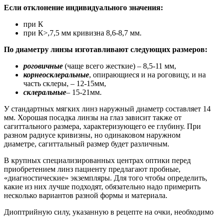
Если отклонение индивидуального значения:
при К
при К>,7,5 мм кривизна 8,6-8,7 мм.
По диаметру линзы изготавливают следующих размеров:
роговичные
(чаще всего жесткие) – 8,5-11 мм,
корнеосклеральные
, опирающиеся и на роговицу, и на
часть склеры, – 12-15мм,
склеральные
– 15-21мм.
У стандартных мягких линз наружный диаметр составляет 14
мм. Хорошая посадка линзы на глаз зависит также от
сагиттального размера, характеризующего ее глубину. При
разном радиусе кривизны, но одинаковом наружном
диаметре, сагиттальный размер будет различным.
В крупных специализированных центрах оптики перед
приобретением линз пациенту предлагают пробные,
«диагностические» экземпляры. Для того чтобы определить,
какие из них лучше подходят, обязательно надо примерить
несколько вариантов разной формы и материала.
Диоптрийную силу, указанную в рецепте на очки, необходимо