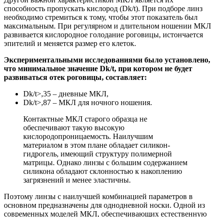
способность пропускать кислород (Dk/t). При подборе линз
необходимо стремиться к тому, чтобы этот показатель был
максимальным. При регулярном и длительном ношении МКЛ
развивается кислородное голодание роговицы, истончается
эпителий и меняется размер его клеток.
Экспериментальными исследованиями было установлено,
что минимальное значение Dk/t, при котором не будет
развиваться отек роговицы, составляет:
Dk/t>,35 – дневные МКЛ,
Dk/t>,87 – МКЛ для ночного ношения.
Контактные МКЛ старого образца не
обеспечивают такую высокую
кислородопроницаемость. Наилучшим
материалом в этом плане обладает силикон-
гидрогель, имеющий структуру полимерной
матрицы. Однако линзы с большим содержанием
силикона обладают склонностью к накоплению
загрязнений и менее эластичны.
Поэтому линзы с наилучшей комбинацией параметров в
основном предназначены для однодневной носки. Одной из
современных моделей МКЛ, обеспечивающих естественную