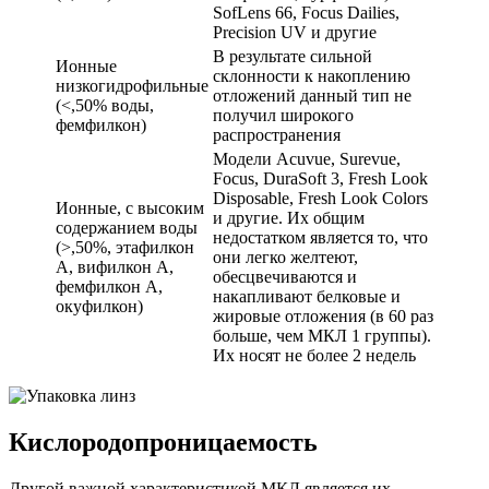
SofLens 66, Focus Dailies,
Precision UV и другие
В результате сильной
Ионные
склонности к накоплению
низкогидрофильные
отложений данный тип не
(<,50% воды,
получил широкого
фемфилкон)
распространения
Модели Acuvue, Surevue,
Focus, DuraSoft 3, Fresh Look
Disposable, Fresh Look Colors
Ионные, с высоким
и другие. Их общим
содержанием воды
недостатком является то, что
(>,50%, этафилкон
они легко желтеют,
А, вифилкон А,
обесцвечиваются и
фемфилкон А,
накапливают белковые и
окуфилкон)
жировые отложения (в 60 раз
больше, чем МКЛ 1 группы).
Их носят не более 2 недель
Кислородопроницаемость
Другой важной характеристикой МКЛ является их