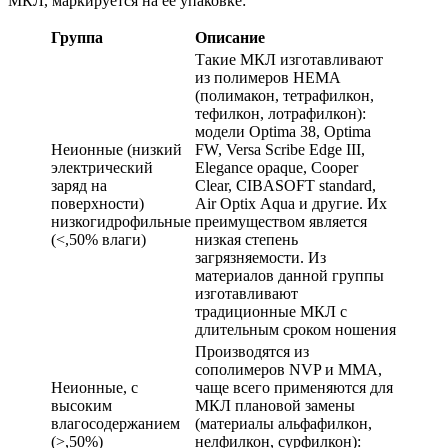
МКЛ, маркируется на ее упаковке:
Группа
Описание
Такие МКЛ изготавливают
из полимеров НЕМА
(полимакон, тетрафилкон,
тефилкон, лотрафилкон):
модели Optima 38, Optima
Неионные (низкий
FW, Versa Scribe Edge III,
электрический
Elegance opaque, Cooper
заряд на
Clear, CIBASOFT standard,
поверхности)
Air Оptix Аqua и другие. Их
низкогидрофильные
преимуществом является
(<,50% влаги)
низкая степень
загрязняемости. Из
материалов данной группы
изготавливают
традиционные МКЛ с
длительным сроком ношения
Производятся из
сополимеров NVP и ММА,
Неионные, с
чаще всего применяются для
высоким
МКЛ плановой замены
влагосодержанием
(материалы альфафилкон,
(>,50%)
нелфилкон, сурфилкон):