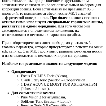
Контактные линзы при роговичном и хрусталиковом
астигматизме являются наиболее оптимальным выбором для
коррекции зрения. Если астигматизм не превышает 0,75
диоптрий, то применяются сферические МКЛ с задней
асферической поверхностью.
При более высоких степенях
астигматизма используют специальные торические линзы,
растянутые в одном меридиане.
Для того чтобы они
фиксировались в определенном положении, их
изготавливают в нескольких вариантах дизайна.
При выборе торических линз необходимо учитывать 3
главных параметра, которые присутствуют в рецепте на очки:
sph, cyl и ax. Эти МКЛ доступны с разными режимами носки
и изготавливаются из нескольких видов материалов.
Наиболее современными являются следующие модели:
Однодневные:
Focus DAILIES Toric (Alcon),
Clariti 1 day toric (Sauflon – CooperVision),
1-DAY ACUVUE MOIST FOR ASTIGMATISM
(Johnson Johnson).
Для ежемесячной замены:
Pure Vision 2 for astigmatism,
SoftLens Toric (Bausch + Lomb),
Proclear Toric XR (CooperVision).