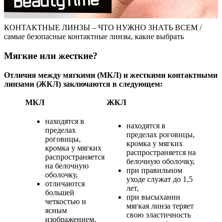
КОНТАКТНЫЕ ЛИНЗЫ – ЧТО НУЖНО ЗНАТЬ ВСЕМ /
самые безопасные контактные линзы, какие выбрать
Мягкие или жесткие?
Отличия между мягкими (МКЛ) и жесткими контактными
линзами (ЖКЛ) заключаются в следующем:
МКЛ
ЖКЛ
находятся в
находятся в
пределах
пределах роговицы,
роговицы,
кромка у мягких
кромка у мягких
распространяется на
распространяется
белочную оболочку,
на белочную
при правильном
оболочку,
уходе служат до 1,5
отличаются
лет,
большей
при высыхании
четкостью и
мягкая линза теряет
ясным
свою эластичность
изображением,