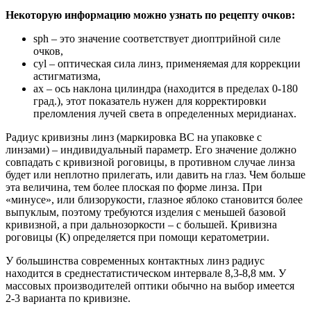
Некоторую информацию можно узнать по рецепту очков:
sph – это значение соответствует диоптрийной силе
очков,
cyl – оптическая сила линз, применяемая для коррекции
астигматизма,
ax – ось наклона цилиндра (находится в пределах 0-180
град.), этот показатель нужен для корректировки
преломления лучей света в определенных меридианах.
Радиус кривизны линз (маркировка BC на упаковке с
линзами) – индивидуальный параметр. Его значение должно
совпадать с кривизной роговицы, в противном случае линза
будет или неплотно прилегать, или давить на глаз. Чем больше
эта величина, тем более плоская по форме линза. При
«минусе», или близорукости, глазное яблоко становится более
выпуклым, поэтому требуются изделия с меньшей базовой
кривизной, а при дальнозоркости – с большей. Кривизна
роговицы (К) определяется при помощи кератометрии.
У большинства современных контактных линз радиус
находится в среднестатистическом интервале 8,3-8,8 мм. У
массовых производителей оптики обычно на выбор имеется
2-3 варианта по кривизне.