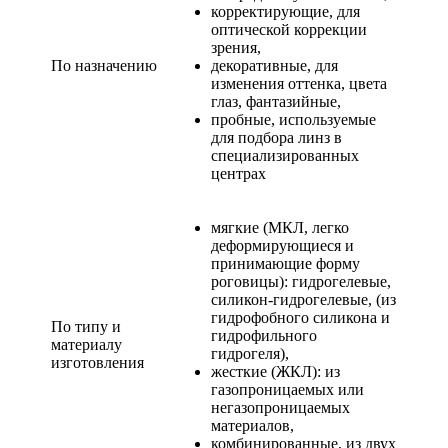
корректирующие, для
оптической коррекции
зрения,
По назначению
декоративные, для
изменения оттенка, цвета
глаз, фантазийные,
пробные, используемые
для подбора линз в
специализированных
центрах
мягкие (МКЛ, легко
деформирующиеся и
принимающие форму
роговицы): гидрогелевые,
силикон-гидрогелевые, (из
гидрофобного силикона и
По типу и
гидрофильного
материалу
гидрогеля),
изготовления
жесткие (ЖКЛ): из
газопроницаемых или
негазопроницаемых
материалов,
комбинированные, из двух