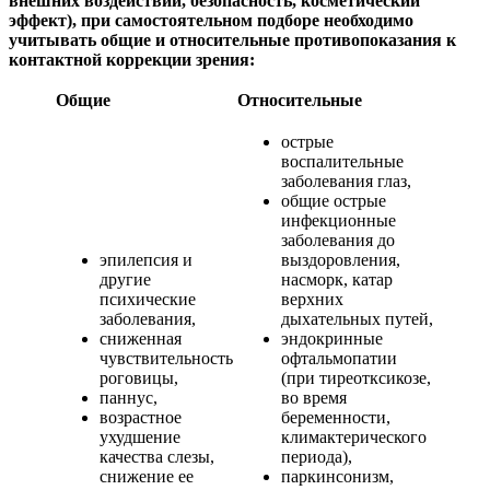
внешних воздействий, безопасность, косметический
эффект), при самостоятельном подборе необходимо
учитывать общие и относительные противопоказания к
контактной коррекции зрения:
Общие
Относительные
острые
воспалительные
заболевания глаз,
общие острые
инфекционные
заболевания до
эпилепсия и
выздоровления,
другие
насморк, катар
психические
верхних
заболевания,
дыхательных путей,
сниженная
эндокринные
чувствительность
офтальмопатии
роговицы,
(при тиреотксикозе,
паннус,
во время
возрастное
беременности,
ухудшение
климактерического
качества слезы,
периода),
снижение ее
паркинсонизм,