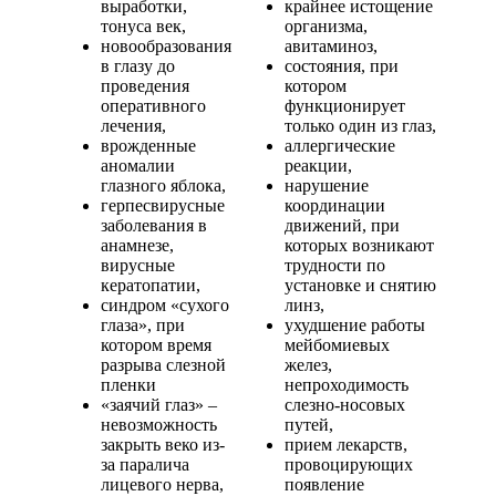
выработки,
крайнее истощение
тонуса век,
организма,
новообразования
авитаминоз,
в глазу до
состояния, при
проведения
котором
оперативного
функционирует
лечения,
только один из глаз,
врожденные
аллергические
аномалии
реакции,
глазного яблока,
нарушение
герпесвирусные
координации
заболевания в
движений, при
анамнезе,
которых возникают
вирусные
трудности по
кератопатии,
установке и снятию
синдром «сухого
линз,
глаза», при
ухудшение работы
котором время
мейбомиевых
разрыва слезной
желез,
пленки
непроходимость
«заячий глаз» –
слезно-носовых
невозможность
путей,
закрыть веко из-
прием лекарств,
за паралича
провоцирующих
лицевого нерва,
появление