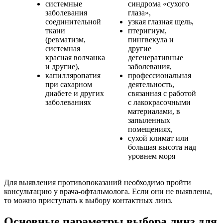
системные
синдрома «сухого
заболевания
глаза»,
соединительной
узкая глазная щель,
ткани
птеригиум,
(ревматизм,
пингвекула и
системная
другие
красная волчанка
дегенеративные
и другие),
заболевания,
капилляропатия
профессиональная
при сахарном
деятельность,
диабете и других
связанная с работой
заболеваниях
с лакокрасочными
материалами, в
запыленных
помещениях,
сухой климат или
большая высота над
уровнем моря
Для выявления противопоказаний необходимо пройти
консультацию у врача-офтальмолога. Если они не выявлены,
то можно приступать к выбору контактных линз.
Основные параметры выбора линз для