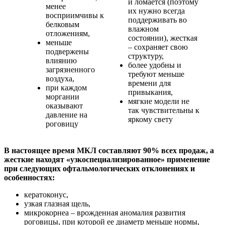
и ломается (поэтому
менее
их нужно всегда
восприимчивы к
поддерживать во
белковым
влажном
отложениям,
состоянии), жесткая
меньше
– сохраняет свою
подвержены
структуру,
влиянию
более удобны и
загрязненного
требуют меньше
воздуха,
времени для
при каждом
привыкания,
моргании
мягкие модели не
оказывают
так чувствительны к
давление на
яркому свету
роговицу
В настоящее время МКЛ составляют 90% всех продаж, а
жесткие находят «узкоспециализированное» применение
при следующих офтальмологических отклонениях и
особенностях:
кератоконус,
узкая глазная щель,
микрокорнеа – врожденная аномалия развития
роговицы, при которой ее диаметр меньше нормы,