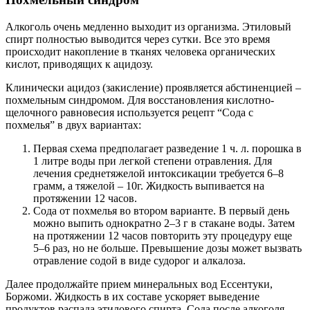
Алкоголь очень медленно выходит из организма. Этиловый
спирт полностью выводится через сутки. Все это время
происходит накопление в тканях человека органических
кислот, приводящих к ацидозу.
Клинически ацидоз (закисление) проявляется абстиненцией –
похмельным синдромом. Для восстановления кислотно-
щелочного равновесия используется рецепт “Сода с
похмелья” в двух вариантах:
Первая схема предполагает разведение 1 ч. л. порошка в
1 литре воды при легкой степени отравления. Для
лечения среднетяжелой интоксикации требуется 6–8
грамм, а тяжелой – 10г. Жидкость выпивается на
протяжении 12 часов.
Сода от похмелья во втором варианте. В первый день
можно выпить однократно 2–3 г в стакане воды. Затем
на протяжении 12 часов повторить эту процедуру еще
5–6 раз, но не больше. Превышение дозы может вызвать
отравление содой в виде судорог и алкалоза.
Далее продолжайте прием минеральных вод Ессентуки,
Боржоми. Жидкость в их составе ускоряет выведение
продуктов распада этилового спирта. Сода после алкоголя