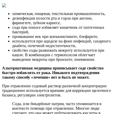
химическая, пищевая, текстильная промышленность,
дезинфекция полости рта и горла при ангине,
фарингите, зубном кариесе,
сода при поносе избавляет кишечник от патогенных
бактерий,
промывание век при конъюнктивите, блефарите,
используется при ацидозе на фоне инфекций, сахарного
диабета, почечной недостаточности,
свойство соды разжижать мокроту используется при
кашле. В комбинации с термопсисом облегчает
выведение мокроты при бронхите, пневмонии.
Альтернативная медицина приписывает соде свойство
быстро избавлять от рака. Никакого подтверждения
такому способу «лечения» нет и быть не может.
При отравлении содовый раствор различной концентрации
традиционно используется врачами для коррекции щелочного
баланса, регуляции электролитов.
Сода, или бикарбонат натрия, часто упоминается в
контексте помощи при отравлении. Многие люди
считают, что она может нейтрализовать кислоты в