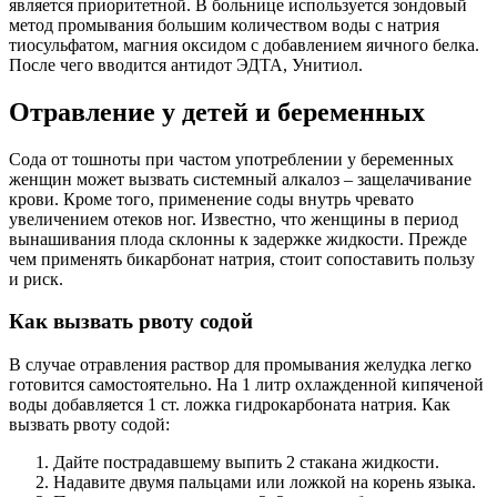
является приоритетной. В больнице используется зондовый
метод промывания большим количеством воды с натрия
тиосульфатом, магния оксидом с добавлением яичного белка.
После чего вводится антидот ЭДТА, Унитиол.
Отравление у детей и беременных
Сода от тошноты при частом употреблении у беременных
женщин может вызвать системный алкалоз – защелачивание
крови. Кроме того, применение соды внутрь чревато
увеличением отеков ног. Известно, что женщины в период
вынашивания плода склонны к задержке жидкости. Прежде
чем применять бикарбонат натрия, стоит сопоставить пользу
и риск.
Как вызвать рвоту содой
В случае отравления раствор для промывания желудка легко
готовится самостоятельно. На 1 литр охлажденной кипяченой
воды добавляется 1 ст. ложка гидрокарбоната натрия. Как
вызвать рвоту содой:
Дайте пострадавшему выпить 2 стакана жидкости.
Надавите двумя пальцами или ложкой на корень языка.