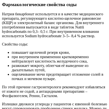
Фармакологические свойства соды
Натрия бикарбонат используется и в качестве медицинского
препарата, регулирующего кислотно-щелочное равновесие
(КЩР) и электролитный баланс организма. Для внутреннего
употребления выпускается в виде таблеток Natrii
hydrocarbonatis по 0,3– 0,5 г. При внутривенном вливании
используется Sodium hydrocarbonate 3–5– 8,4 % раствор.
Свойства соды:
повышает щелочной резерв крови,
при внутреннем применении кратковременно
нейтрализует кислотность желудочного сока,
разжижает мокроту, облегчая её выведение из
дыхательных путей,
ощелачивание мочи предотвращает отложение солей в
почках и мочевом пузыре.
По этой причине гастроэнтерологи рекомендуют избавляться
от изжоги не содой, а антацидными препаратами –
Фосфалюгелем, Ренни, Гасталом.
Излишки двуокиси углерода у пациентов с язвенной болезнью
могут спровоцировать прободение стенки желудка. Можно ли