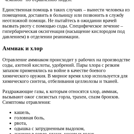
Единственная помощь в таких случаях – вынести человека из
помещения, доставить в больницу или позвонить в службу
неотложной помощи. Не пытайтесь в ожидании врачей
вызвать рвоту с помощью соды. Специфическое лечение –
гипербарическая оксигенация (насыщение кислородом под
давлением) в отделении реанимации.
Аммиак и хлор
Отравление аммиаком происходит у рабочих на производстве
соды, азотной кислоты, удобрений. Пары хлора с резким
запахом применялись на войне в качестве боевого
химического оружия. В мирное время хлор используется для
химического синтеза, отбеливания целлюлозы и тканей.
Раздражающие газы, к которым относятся хлор, аммиак,
вызывают ожог слизистых горла, трахеи, спазм бронхов.
Симптомы отравления:
кашель,
головная боль,
рвота,
одышка с затрудненным выдохом,
жжение в горле, глазах, носовых ходах,