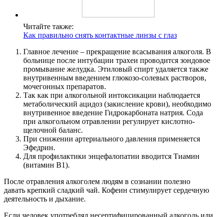
Читайте также:
Как правильно снять контактные линзы с глаз
Главное лечение – прекращение всасывания алкоголя. В
больнице после интубации трахеи проводится зондовое
промывание желудка. Этиловый спирт удаляется также
внутривенным введением глюкозо-солевых растворов,
мочегонных препаратов.
Так как при алкогольной интоксикации наблюдается
метаболический ацидоз (закисление крови), необходимо
внутривенное введение Гидрокарбоната натрия. Сода
при алкогольном отравлении регулирует кислотно-
щелочной баланс.
При снижении артериального давления применяется
Эфедрин.
Для профилактики энцефалопатии вводится Тиамин
(витамин B1).
После отравления алкоголем людям в сознании полезно
давать крепкий сладкий чай. Кофеин стимулирует сердечную
деятельность и дыхание.
Если человек употреблял несертифицированный алкоголь или