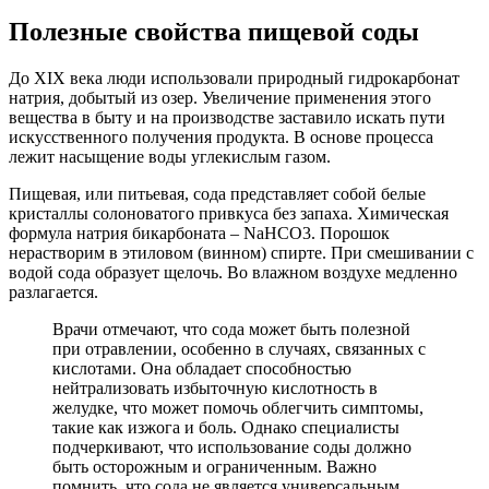
Полезные свойства пищевой соды
До XIX века люди использовали природный гидрокарбонат
натрия, добытый из озер. Увеличение применения этого
вещества в быту и на производстве заставило искать пути
искусственного получения продукта. В основе процесса
лежит насыщение воды углекислым газом.
Пищевая, или питьевая, сода представляет собой белые
кристаллы солоноватого привкуса без запаха. Химическая
формула натрия бикарбоната – NaHCO3. Порошок
нерастворим в этиловом (винном) спирте. При смешивании с
водой сода образует щелочь. Во влажном воздухе медленно
разлагается.
Врачи отмечают, что сода может быть полезной
при отравлении, особенно в случаях, связанных с
кислотами. Она обладает способностью
нейтрализовать избыточную кислотность в
желудке, что может помочь облегчить симптомы,
такие как изжога и боль. Однако специалисты
подчеркивают, что использование соды должно
быть осторожным и ограниченным. Важно
помнить, что сода не является универсальным