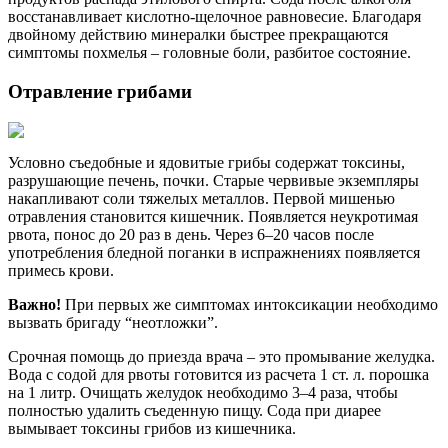
восстанавливает кислотно-щелочное равновесие. Благодаря
двойному действию минералки быстрее прекращаются
симптомы похмелья – головные боли, разбитое состояние.
Отравление грибами
Условно съедобные и ядовитые грибы содержат токсины,
разрушающие печень, почки. Старые червивые экземпляры
накапливают соли тяжелых металлов. Первой мишенью
отравления становится кишечник. Появляется неукротимая
рвота, понос до 20 раз в день. Через 6–20 часов после
употребления бледной поганки в испражнениях появляется
примесь крови.
Важно!
При первых же симптомах интоксикации необходимо
вызвать бригаду “неотложки”.
Срочная помощь до приезда врача – это промывание желудка.
Вода с содой для рвоты готовится из расчета 1 ст. л. порошка
на 1 литр. Очищать желудок необходимо 3–4 раза, чтобы
полностью удалить съеденную пищу. Сода при диарее
вымывает токсины грибов из кишечника.