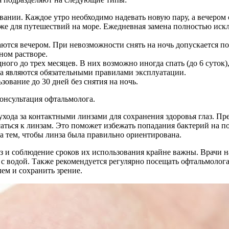
ании. Каждое утро необходимо надевать новую пару, а вечером
 же для путешествий на море. Ежедневная замена полностью иск
аются вечером. При невозможности снять на ночь допускается п
ном растворе.
ного до трех месяцев. В них возможно иногда спать (до 6 суток)
ка являются обязательными правилами эксплуатации.
ование до 30 дней без снятия на ночь.
онсультация офтальмолога.
хода за контактными линзами для сохранения здоровья глаз. Пр
аться к линзам. Это поможет избежать попадания бактерий на п
за тем, чтобы линза была правильно ориентирована.
з и соблюдение сроков их использования крайне важны. Врачи на
 с водой. Также рекомендуется регулярно посещать офтальмолога
ем и сохранить зрение.