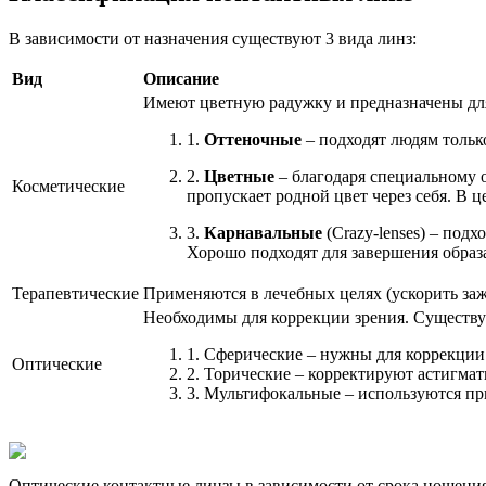
В зависимости от назначения существуют 3 вида линз:
Вид
Описание
Имеют цветную радужку и предназначены для 
1.
Оттеночные
– подходят людям тольк
2.
Цветные
– благодаря специальному о
Косметические
пропускает родной цвет через себя. В ц
3.
Карнавальные
(Crazy-lenses) – под
Хорошо подходят для завершения образ
Терапевтические
Применяются в лечебных целях (ускорить заж
Необходимы для коррекции зрения. Существу
1. Сферические – нужны для коррекции
Оптические
2. Торические – корректируют астигмат
3. Мультифокальные – используются п
Оптические контактные линзы в зависимости от срока ношени