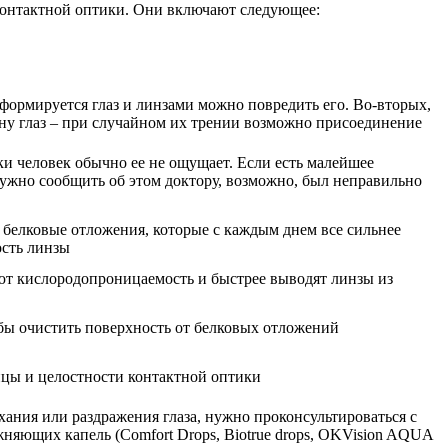
контактной оптики. Они включают следующее:
 формируется глаз и линзами можно повредить его. Во-вторых,
ну глаз – при случайном их трении возможно присоединение
и человек обычно ее не ощущает. Если есть малейшее
ужно сообщить об этом доктору, возможно, был неправильно
белковые отложения, которые с каждым днем все сильнее
сть линзы
ют кислородопроницаемость и быстрее выводят линзы из
тобы очистить поверхность от белковых отложений
цы и целостности контактной оптики
хания или раздражения глаза, нужно проконсультироваться с
няющих капель (Comfort Drops, Biotrue drops, OKVision AQUA