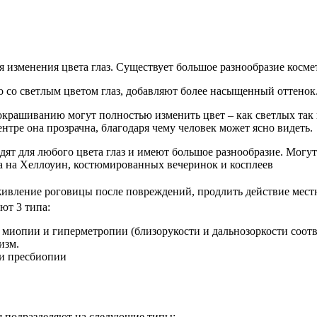
изменения цвета глаз. Существует большое разнообразие косме
о со светлым цветом глаз, добавляют более насыщенный оттенок
крашиванию могут полностью изменить цвет – как светлых так 
ентре она прозрачна, благодаря чему человек может ясно видеть.
ходят для любого цвета глаз и имеют большое разнообразие. Могу
а на Хеллоуин, костюмированных вечеринок и косплеев
ивление роговицы после повреждений, продлить действие местны
ют 3 типа:
 миопии и гиперметропии (близорукости и дальнозоркости соотв
изм.
ри пресбиопии
я подразделяют на следующие типы: