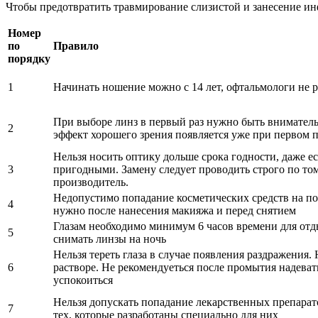
Чтобы предотвратить травмирование слизистой и занесение и
Номер
по
Правило
порядку
1
Начинать ношение можно с 14 лет, офтальмологи не 
При выборе линз в первый раз нужно быть вниматель
2
эффект хорошего зрения появляется уже при первом
Нельзя носить оптику дольше срока годности, даже е
3
пригодными. Замену следует проводить строго по том
производитель.
Недопустимо попадание косметических средств на по
4
нужно после нанесения макияжа и перед снятием
Глазам необходимо минимум 6 часов времени для отд
5
снимать линзы на ночь
Нельзя тереть глаза в случае появления раздражения
6
растворе. Не рекомендуеться после промытия надеват
успокоиться
Нельзя допускать попадание лекарственных препарат
7
тех, которые разработаны специально для них