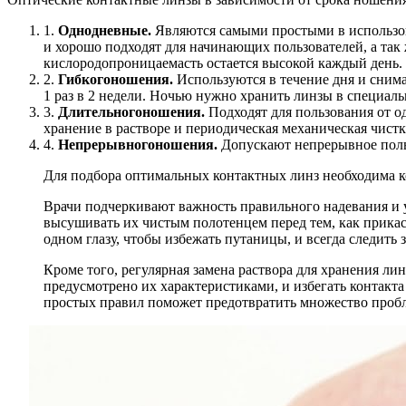
1.
Однодневные.
Являются самыми простыми в использов
и хорошо подходят для начинающих пользователей, а так
кислородопроницаемасть остается высокой каждый день.
2.
Гибкого
ношения.
Используются в течение дня и сним
1 раз в 2 недели. Ночью нужно хранить линзы в специаль
3.
Длительного
ношения.
Подходят для пользования от од
хранение в растворе и периодическая механическая чист
4.
Непрерывного
ношения.
Допускают непрерывное польз
Для подбора оптимальных контактных линз необходима к
Врачи подчеркивают важность правильного надевания и у
высушивать их чистым полотенцем перед тем, как прикас
одном глазу, чтобы избежать путаницы, и всегда следить 
Кроме того, регулярная замена раствора для хранения лин
предусмотрено их характеристиками, и избегать контакта
простых правил поможет предотвратить множество пробл