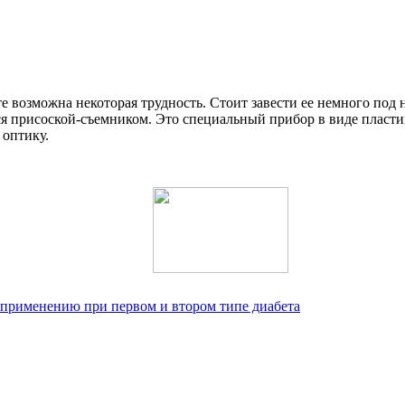
е возможна некоторая трудность. Стоит завести ее немного под н
ься присоской-съемником. Это специальный прибор в виде пласт
 оптику.
применению при первом и втором типе диабета