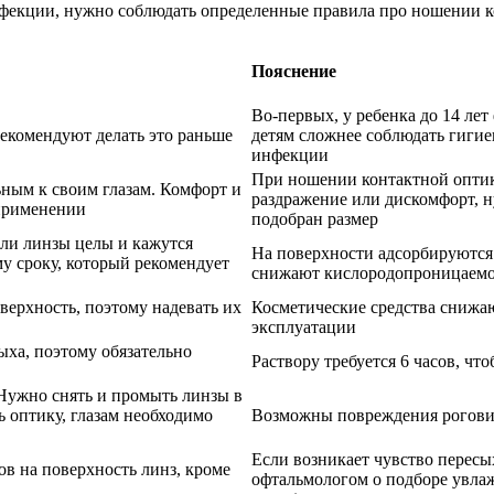
нфекции, нужно соблюдать определенные правила про ношении 
Пояснение
Во-первых, у ребенка до 14 лет
рекомендуют делать это раньше
детям сложнее соблюдать гигие
инфекции
При ношении контактной оптик
ным к своим глазам. Комфорт и
раздражение или дискомфорт, н
 применении
подобран размер
сли линзы целы и кажутся
На поверхности адсорбируются 
у сроку, который рекомендует
снижают кислородопроницаемо
верхность, поэтому надевать их
Косметические средства снижа
эксплуатации
ыха, поэтому обязательно
Раствору требуется 6 часов, ч
. Нужно снять и промыть линзы в
ь оптику, глазам необходимо
Возможны повреждения рогови
Если возникает чувство пересы
ов на поверхность линз, кроме
офтальмологом о подборе увлаж