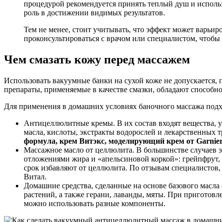
процедурой рекомендуется принять теплый душ и использ
роль в достижении видимых результатов.
Тем не менее, стоит учитывать, что эффект может варьир
проконсультироваться с врачом или специалистом, чтоб
Чем смазать кожу перед массажем
Использовать вакуумные банки на сухой коже не допускается, 
препараты, применяемые в качестве смазки, обладают способн
Для применения в домашних условиях баночного массажа подхо
Антицеллюлитные кремы. В их состав входят вещества,
масла, кислоты, экстракты водорослей и лекарственных 
формула, крем Витэкс, моделирующий крем от Garnie
Массажное масло от целлюлита. В большинстве случаев э
отложениями жира и «апельсиновой коркой»: грейпфрут, м
срок избавляют от целлюлита. По отзывам специалистов,
Витал.
Домашние средства, сделанные на основе базового масла
растений, а также герани, лаванды, мяты. При приготов
можно использовать разные компоненты.