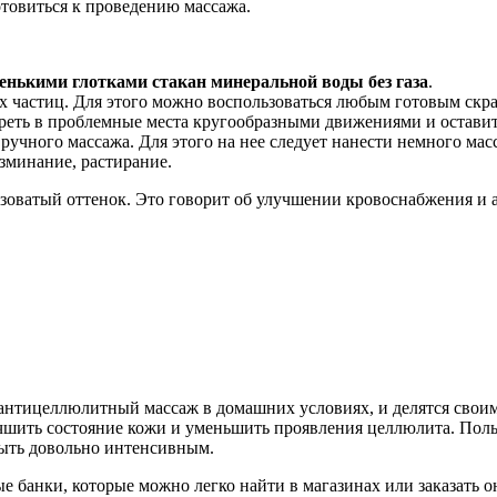
товиться к проведению массажа.
енькими глотками стакан минеральной воды без газа
.
 частиц. Для этого можно воспользоваться любым готовым скра
реть в проблемные места кругообразными движениями и оставит
учного массажа. Для этого на нее следует нанести немного масс
минание, растирание.
зоватый оттенок. Это говорит об улучшении кровоснабжения и 
нтицеллюлитный массаж в домашних условиях, и делятся своими
учшить состояние кожи и уменьшить проявления целлюлита. Поль
быть довольно интенсивным.
 банки, которые можно легко найти в магазинах или заказать о