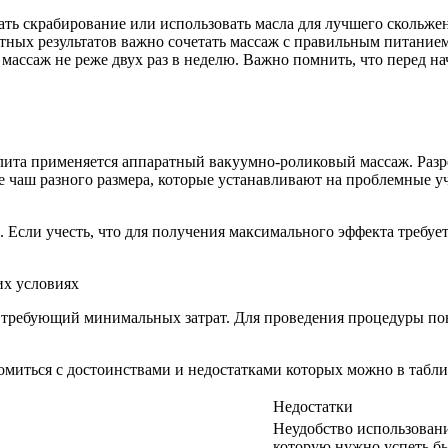
ать скрабирование или использовать масла для лучшего скольжен
метных результатов важно сочетать массаж с правильным питание
массаж не реже двух раз в неделю. Важно помнить, что перед на
ита применяется аппаратный вакуумно-роликовый массаж. Разр
е чаш разного размера, которые устанавливают на проблемные 
сли учесть, что для получения максимального эффекта требуетс
требующий минимальных затрат. Для проведения процедуры пона
омиться с достоинствами и недостатками которых можно в табли
Недостатки
Неудобство использовани
которую нужно успеть бы