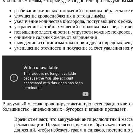
К основным целям, которые удается достичь при вакуумном мас
разбивание жировых отложений в подкожной клетчатке и
улучшение кровоснабжения и оттока лимфы,
увеличение количества кислорода, поступающего к коже,
устранение застойных явлений в подкожном слое, актив
повышение эластичности и упругости кожных покровов,
очищение сальных желез от загрязнений,
выведение из организма токсинов и других вредных веще
уменьшение отечности и похудение за счет удаления нен
Вакуумный массаж провоцирует активную регенерацию клеток э
большинство «апельсиновых» бугорков и впадин пропадает.
Врачи отмечают, что вакуумный антицеллюлитный масса
рекомендации. Прежде всего, важно выбрать качественны
движений, чтобы избежать травм и синяков, постепенно 