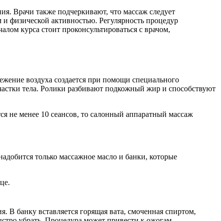
ия. Врачи также подчеркивают, что массаж следует
м и физической активностью. Регулярность процедур
чалом курса стоит проконсультироваться с врачом,
ежение воздуха создается при помощи специального
участки тела. Ролики разбивают подкожный жир и способствуют
я не менее 10 сеансов, то салонный аппаратный массаж
добится только массажное масло и банки, которые
це.
я. В банку вставляется горящая вата, смоченная спиртом,
стро убрать. Процедура может привести к ожогам