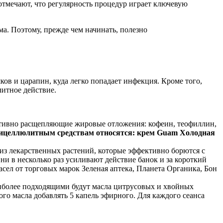
отмечают, что регулярность процедур играет ключевую
ма. Поэтому, прежде чем начинать, полезно
ков и царапин, куда легко попадает инфекция. Кроме того,
литное действие.
ктивно расщепляющие жировые отложения: кофеин, теофиллин,
целлюлитным средствам относятся: крем Guam Холодная
из лекарственных растений, которые эффективно борются с
ни в несколько раз усиливают действие банок и за короткий
сел от торговых марок Зеленая аптека, Планета Органика, Бон
аиболее подходящими будут масла цитрусовых и хвойных
го масла добавлять 5 капель эфирного. Для каждого сеанса