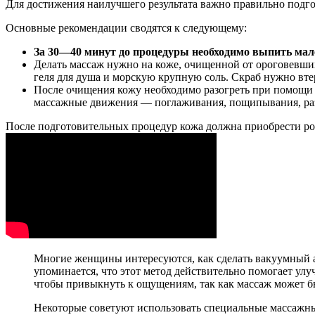
Для достижения наилучшего результата важно правильно подго
Основные рекомендации сводятся к следующему:
За 30—40 минут до процедуры необходимо выпить мал
Делать массаж нужно на коже, очищенной от ороговевших
геля для душа и морскую крупную соль. Скраб нужно вте
После очищения кожу необходимо разогреть при помощи р
массажные движения — поглаживания, пощипывания, раз
После подготовительных процедур кожа должна приобрести ро
Многие женщины интересуются, как сделать вакуумный а
упоминается, что этот метод действительно помогает ул
чтобы привыкнуть к ощущениям, так как массаж может 
Некоторые советуют использовать специальные массажные