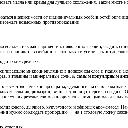
овать масла или кремы для лучшего скольжения. Также многие 
оваться в зависимости от индивидуальных особенностей организ
ы избежать возможных противопоказаний.
поскольку это может привести к появлению трещин, ссадин, синя
остью проникать в глубинные слои кожи и усиливать антицеллю
дят такие средства:
 усиливающие микроциркуляцию в подкожном слое и тканях и а
трав, витамины и минеральные соли.
К самым популярным анти
r
.
то косметологические препараты, сделанные на основе вытяжек 
ожжевельник, розмарин, виноград, корица, персик, гвоздика. О
 наилучших результатов можно достичь с помощью массажных ма
 (оливкового, льняного, кукурузного) и эфирных аромамасел. Н
лении нужно соблюдать пропорцию — на 1 столовую ложку базово