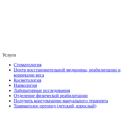
Услуги
Стоматология
Центр восстановительной медицины, реабилитации и
коррекции веса
Косметология
Наркология
Лабораторные исследования
Отделение физической реабилитации
Получить консультацию мануального терапевта
Травматолог-ортопед (детский, взрослый)