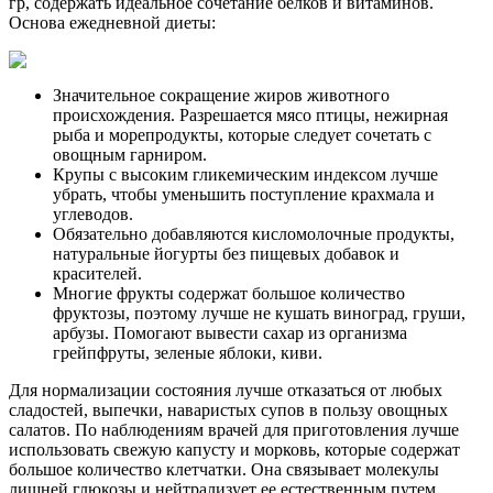
гр, содержать идеальное сочетание белков и витаминов.
Основа ежедневной диеты:
Значительное сокращение жиров животного
происхождения. Разрешается мясо птицы, нежирная
рыба и морепродукты, которые следует сочетать с
овощным гарниром.
Крупы с высоким гликемическим индексом лучше
убрать, чтобы уменьшить поступление крахмала и
углеводов.
Обязательно добавляются кисломолочные продукты,
натуральные йогурты без пищевых добавок и
красителей.
Многие фрукты содержат большое количество
фруктозы, поэтому лучше не кушать виноград, груши,
арбузы. Помогают вывести сахар из организма
грейпфруты, зеленые яблоки, киви.
Для нормализации состояния лучше отказаться от любых
сладостей, выпечки, наваристых супов в пользу овощных
салатов. По наблюдениям врачей для приготовления лучше
использовать свежую капусту и морковь, которые содержат
большое количество клетчатки. Она связывает молекулы
лишней глюкозы и нейтрализует ее естественным путем.