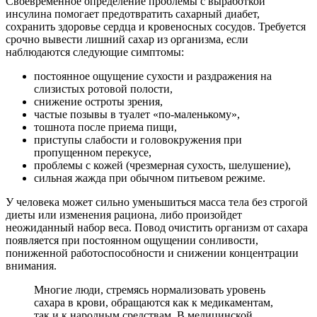
Своевременное определение проблемы с выработкой
инсулина помогает предотвратить сахарный диабет,
сохранить здоровье сердца и кровеносных сосудов. Требуется
срочно вывести лишний сахар из организма, если
наблюдаются следующие симптомы:
постоянное ощущение сухости и раздражения на
слизистых ротовой полости,
снижение остроты зрения,
частые позывы в туалет «по-маленькому»,
тошнота после приема пищи,
приступы слабости и головокружения при
пропущенном перекусе,
проблемы с кожей (чрезмерная сухость, шелушение),
сильная жажда при обычном питьевом режиме.
У человека может сильно уменьшиться масса тела без строгой
диеты или изменения рациона, либо произойдет
неожиданный набор веса. Повод очистить организм от сахара
появляется при постоянном ощущении сонливости,
пониженной работоспособности и снижении концентрации
внимания.
Многие люди, стремясь нормализовать уровень
сахара в крови, обращаются как к медикаментам,
так и к народным средствам. В медицинской