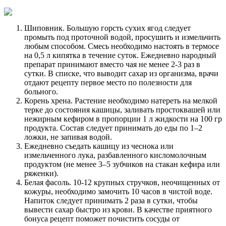
Шиповник. Большую горсть сухих ягод следует
промыть под проточной водой, просушить и измельчить
любым способом. Смесь необходимо настоять в термосе
на 0,5 л кипятка в течение суток. Ежедневно народный
препарат принимают вместо чая не менее 2-3 раз в
сутки. В списке, что выводит сахар из организма, врачи
отдают рецепту первое место по полезности для
больного.
Корень хрена. Растение необходимо натереть на мелкой
терке до состояния кашицы, заливать простоквашей или
нежирным кефиром в пропорции 1 л жидкости на 100 гр
продукта. Состав следует принимать до еды по 1–2
ложки, не запивая водой.
Ежедневно съедать кашицу из чеснока или
измельченного лука, разбавленного кисломолочным
продуктом (не менее 3–5 зубчиков на стакан кефира или
ряженки).
Белая фасоль. 10-12 крупных стручков, неочищенных от
кожуры, необходимо замочить 10 часов в чистой воде.
Напиток следует принимать 2 раза в сутки, чтобы
вывести сахар быстро из крови. В качестве приятного
бонуса рецепт поможет почистить сосуды от