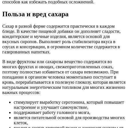
способов как избежать подобных осложнений.
Польза и вред сахара
Сахар в разной форме содержится практически в каждом
блюде. В качестве пищевой добавки он дополняет сладости,
кондитерские и мучные изделия, является основой для
вкусных сиропов. Выполняет роль стабилизатора вкуса в
соусах и консервации, в огромном количестве содержится в
газированных напитках.
В виде фруктозы или сахарозы вещество содержится во
многих фруктах и овощах, свежеприготовленных соках,
поэтому полностью избавиться от сахара невозможно. При
попадании в организм человека моментально поступает в
кровь, перерабатывается в полезную глюкозу, которая является
натуральным энергетическим топливом для многих жизненно
важных процессов:
стимулирует выработку серотонина, который повышает
настроение и улучшает самочувствие,
поддерживает работу головного мозга,
является питательной основой для производства многих
клеток,
входит в состав хрящевой ткани и защищает суставы от