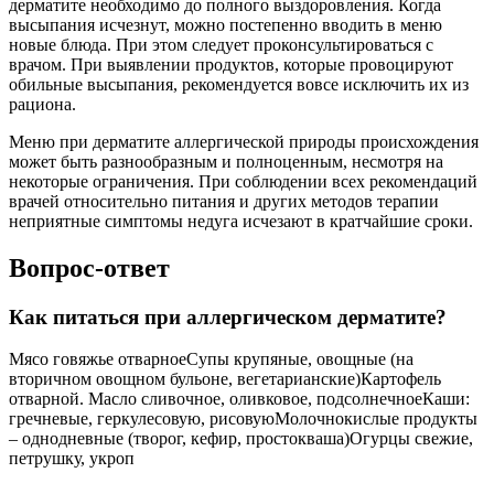
дерматите необходимо до полного выздоровления. Когда
высыпания исчезнут, можно постепенно вводить в меню
новые блюда. При этом следует проконсультироваться с
врачом. При выявлении продуктов, которые провоцируют
обильные высыпания, рекомендуется вовсе исключить их из
рациона.
Меню при дерматите аллергической природы происхождения
может быть разнообразным и полноценным, несмотря на
некоторые ограничения. При соблюдении всех рекомендаций
врачей относительно питания и других методов терапии
неприятные симптомы недуга исчезают в кратчайшие сроки.
Вопрос-ответ
Как питаться при аллергическом дерматите?
Мясо говяжье отварноеСупы крупяные, овощные (на
вторичном овощном бульоне, вегетарианские)Картофель
отварной. Масло сливочное, оливковое, подсолнечноеКаши:
гречневые, геркулесовую, рисовуюМолочнокислые продукты
– однодневные (творог, кефир, простокваша)Огурцы свежие,
петрушку, укроп