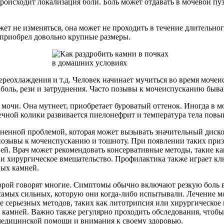
происходит локализация боли. Боль может отдавать в мочевой п
т не изменяться, она может не проходить в течение длительного
а приобрел довольно крупные размеры.
переохлаждения и т.д. Человек начинает мучиться во время моче
боль, рези и затруднения. Часто позывы к мочеиспусканию быв
очи. Она мутнеет, приобретает буроватый оттенок. Иногда в мо
чной колики развивается пиелонефрит и температура тела повыш
раненной проблемой, которая может вызывать значительный дис
 позывы к мочеиспусканию и тошноту. При появлении таких приз
мней. Врач может рекомендовать консервативные методы, такие к
и хирургическое вмешательство. Профилактика также играет кл
вых камней.
орой говорят многие. Симптомы обычно включают резкую боль в
амых сильных, которую они когда-либо испытывали. Лечение мо
 серьезных методов, таких как литотрипсия или хирургическое
 камней. Важно также регулярно проходить обследования, чтобы
медицинской помощи и внимания к своему здоровью.