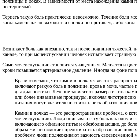
поясницы и боках. В зависимости от места нахождения камня 
нестерпимый.
Терпеть такую боль практически невозможно. Течение боли може
когда камень начал выходить из почки по протокам, либо когд
Возникает боль как внезапно, так и после поднятия тяжестей, 
канале, то при мочеиспускании человек испытывает страшную 
Само мочеиспускание становится учащенным. Меняется и цвет м
крови повышается артериальное давление. Иногда на фоне поче
Врачи отмечают, что камни в почках являются распрост
включают резкую боль в пояснице, кровь в моче, частые
для диагностики. Лечение зависит от размера и типа ка
или более инвазивные процедуры, включая литотрипсию 
питания могут значительно снизить риск образования но
Камни в почках — это распространенная проблема, о кот
мочеиспусканию. Люди описывают эту боль как одну из с
включающего обильное питье и обезболивающие, до более
образа жизни помогает предотвратить образование новых
проблему, люди подчеркивают важность своевременной 