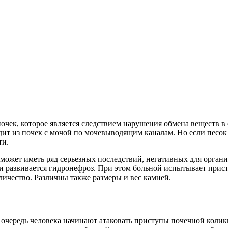
очек, которое является следствием нарушения обмена веществ в 
ит из почек с мочой по мочевыводящим каналам. Но если песок ос
ти.
 может иметь ряд серьезных последствий, негативных для органи
и развивается гидронефроз. При этом больной испытывает прис
личество. Различны также размеры и вес камней.
очередь человека начинают атаковать приступы почечной колики