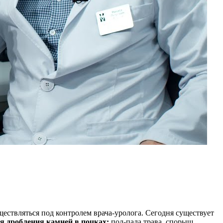
ствляться под контролем врача-уролога. Сегодня существует
ля дробления камней в почках:
пол-пала трава, спорыш,