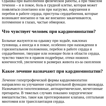
Одышка при выполнении физической работы, а при тяжелом
течении – и в покое, боль в грудной клетке, которая может
появляться спонтанно или при нагрузке, нарушения и
перебои в работе сердца, приступы сердцебиения, которые
возникают внезапно и так же внезапно заканчиваются,
потемнение в глазах, частые обмороки.
Что чувствует человек при кардиомиопатии?
Больные жалуются на одышку при ходьбе, наклонах
туловища, а иногда и в покое, особенно при нахождении в
горизонтальном положении, перебои в работе сердца и
сердцебиение, тянущие или ноющие боли в области сердца,
чувство тяжести в правом подреберье, отеки нижних
конечностей, увеличение в размерах живота из-за скопления
Какое лечение назначают при кардиомиопатии?
Лечение гипертрофической формы кардиомиопатии
направлено на улучшение сократительной функции миокарда.
Назначаются гипотензивные, антиаритмические, мочегонные
препараты. В тяжелых случаях показано хирургическое
вмешательство, такое как протезирование клапана, септальная
миотомия или трансплантация сердца.