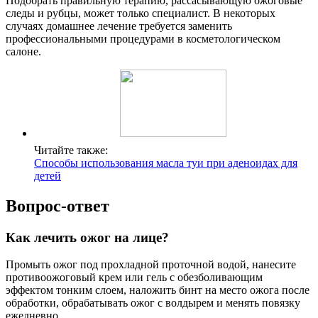
Подобрать правильную терапию, рассасывающую ожоговые
следы и рубцы, может только специалист. В некоторых
случаях домашнее лечение требуется заменить
профессиональными процедурами в косметологическом
салоне.
Читайте также:
Способы использования масла туи при аденоидах для
детей
Вопрос-ответ
Как лечить ожог на лице?
Промыть ожог под прохладной проточной водой, нанесите
противоожоговый крем или гель с обезболивающим
эффектом тонким слоем, наложить бинт на место ожога после
обработки, обрабатывать ожог с волдырем и менять повязку
ежедневно.