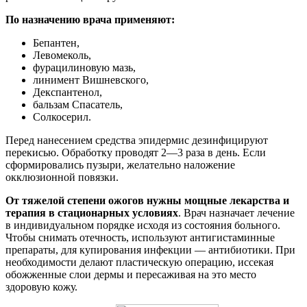
По назначению врача применяют:
Бепантен,
Левомеколь,
фурацилиновую мазь,
линимент Вишневского,
Декспантенол,
бальзам Спасатель,
Солкосерил.
Перед нанесением средства эпидермис дезинфицируют
перекисью. Обработку проводят 2—3 раза в день. Если
сформировались пузыри, желательно наложение
окклюзионной повязки.
От тяжелой степени ожогов нужны мощные лекарства и
терапия в стационарных условиях
. Врач назначает лечение
в индивидуальном порядке исходя из состояния больного.
Чтобы снимать отечность, используют антигистаминные
препараты, для купирования инфекции — антибиотики. При
необходимости делают пластическую операцию, иссекая
обожженные слои дермы и пересаживая на это место
здоровую кожу.