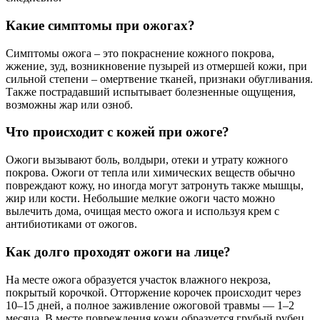
Какие симптомы при ожогах?
Симптомы ожога – это покраснение кожного покрова,
жжение, зуд, возникновение пузырей из отмершей кожи, при
сильной степени – омертвение тканей, признаки обугливания.
Также пострадавший испытывает болезненные ощущения,
возможны жар или озноб.
Что происходит с кожей при ожоге?
Ожоги вызывают боль, волдыри, отеки и утрату кожного
покрова. Ожоги от тепла или химических веществ обычно
повреждают кожу, но иногда могут затронуть также мышцы,
жир или кости. Небольшие мелкие ожоги часто можно
вылечить дома, очищая место ожога и используя крем с
антибиотиками от ожогов.
Как долго проходят ожоги на лице?
На месте ожога образуется участок влажного некроза,
покрытый корочкой. Отторжение корочек происходит через
10–15 дней, а полное заживление ожоговой травмы — 1–2
месяца. В месте повреждения кожи образуется грубый рубец.