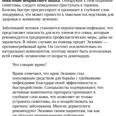
появление неприятного запаха
. Обнаружив у себя подобные
симптомы, следует немедленно приступать к терапии.
Болезнь быстро прогрессирует и проникает в глубокие слои
эпидермиса, что может привести к тяжелым последствиям для
здоровья и затяжному лечению.
Заболевший человек становится переносчиком инфекции, что
представляет опасность для всех членов его семьи, которым
рекомендуется предпринять профилактические меры, дабы не
заразиться. В обоих случаях на помощь придет Экзомин —
противогрибковый крем. Он состоит исключительно из
натуральных компонентов, поэтому может быть использован
всей семьей, независимо от возраста домочадцев.
Что говорят врачи?
Врачи отмечают, что крем Экзомин стал
популярным средством для борьбы с грибковыми
инфекциями благодаря своей эффективности и
быстродействию. Специалисты подчеркивают, что
активные компоненты препарата проникают в
глубокие слои кожи, что позволяет не только
устранить симптомы, но и воздействовать на
причину заболевания. Многие дерматологи
рекомендуют Экзомин своим пациентам, так как
он обладает минимальными побочными