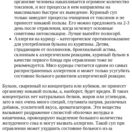
организме человека накапливается огромное количество
токсинов, и все процессы в нем направлены на
максимально быстрое их выведение. Куриный суп
только замедлит процессы очищения от токсинов и не
принесет никакой пользы. Его можно предложить на 2-3
день после отравления, когда исчезнут основные
симптомы интоксикации. Лучше выпейте полисорб.
Аллергия на курицу – категорическое противопоказание
для употребления бульона из курятины. Детям,
страдающим от поллинозов, бронхиальной астмы,
склонным к аллергическим реакциям, куриный бульон в
качестве первого блюда при отравлении тоже не
рекомендуется. Мясо курицы считается одним из самых
распространенных аллергенов и может только усугубить
состояние больного развитием аллергической реакции.
Бульон, сваренный из концентрата или кубиков, не принесет
организму никакой пользы, а, наоборот, будет вреден. В таких
концентратах нет натуральных белков, жиров или углеводов,
зато в них очень много специй, глутамата натрия, различных
добавок, усилителей вкуса, ароматизаторов. Эти вещества
вызывают раздражение слизистой оболочки желудка и
кишечника, провоцируют выделение большого количества
желудочного сока и могут вызвать аллергию. Такой суп при
отравлении может ухудшить состояние больного из-за