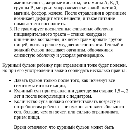
аминокислоты, жирные кислоты, витамины А, Е, Д,
группы В, микро-и макроэлементы: калий, натрий,
магний, фосфор, железо. После отравления в организме
возникает дефицит этих веществ, и такое питание
помогает его восполнить.
Не травмирует воспаленные слизистые оболочки
пищеварительного тракта – стенки желудка и
кишечника воспалены, их легко травмировать грубой
пищей, вызвав резкое ухудшение состояния. Теплый и
жидкий бульон насыщает организм, обволакивая
слизистую оболочку и ускоряя регенерацию.
Куриный бульон ребенку при отравлении тоже будет полезен,
но при его употреблении важно соблюдать несколько правил:
Давать бульон только после того, как исчезнут все
симптомы интоксикации,
Куриный суп при отравлении дают детям старше 1,5 –, 2
лет и после консультации с педиатром,
Количество супа должно соответствовать возрасту и
потребностям ребенка – не нужно заставлять больного
есть больше, чем он хочет, или сильно ограничивать
прием пищи.
Врачи отмечают, что куриный бульон может быть