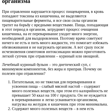
организма
При отравлении нарушается процесс пищеварения, в кровь
попадают токсины из кишечника, не выделяются
пищеварительные ферменты, и все свои силы организм
тратит на борьбу с вредными веществами. Пища, попадающая
в этот период в организм, затрудняет процесс очищения
кишечника, на ее переваривание уходит много энергии,
необходимой для выздоровления. Поэтому врачи советуют
ничего не есть и пить много жидкости, это помогает избежать
обезвоживания и не нагружать организм. А вот сразу после
исчезновения симптомов интоксикации можно приготовить
легкий супчик при отравлении – куриный или овощной.
Лечебный куриный бульон – это диетический суп, с
минимумом компонентов, без жира и приправ. Почему он
полезен при отравлении?
Питательная, но не тяжелая для переваривания и
усвоения пища – слабый мясной настой – содержит
много полезных веществ, при этом его калорийность не
превышает 50 ккал на 100 г продукта. Он не нуждается
в переваривании и легко усваивается организмом,
нагрузка на желудок и кишечник при этом минимальна.
Содержит много полезных веществ – в нем есть