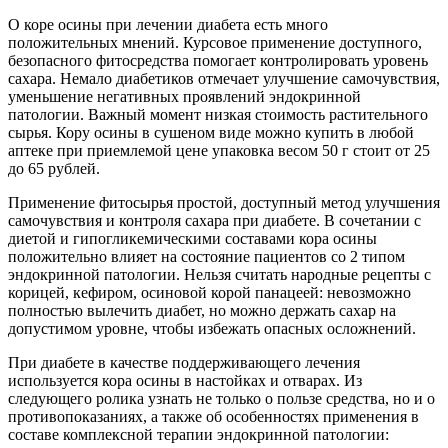
О коре осины при лечении диабета есть много
положительных мнений. Курсовое применение доступного,
безопасного фитосредства помогает контролировать уровень
сахара. Немало диабетиков отмечает улучшение самочувствия,
уменьшение негативных проявлений эндокринной
патологии. Важный момент низкая стоимость растительного
сырья. Кору осины в сушеном виде можно купить в любой
аптеке при приемлемой цене упаковка весом 50 г стоит от 25
до 65 рублей.
Применение фитосырья простой, доступный метод улучшения
самочувствия и контроля сахара при диабете. В сочетании с
диетой и гипогликемическими составами кора осины
положительно влияет на состояние пациентов со 2 типом
эндокринной патологии. Нельзя считать народные рецепты с
корицей, кефиром, осиновой корой панацеей: невозможно
полностью вылечить диабет, но можно держать сахар на
допустимом уровне, чтобы избежать опасных осложнений.
При диабете в качестве поддерживающего лечения
используется кора осины в настойках и отварах. Из
следующего ролика узнать не только о пользе средства, но и о
противопоказаниях, а также об особенностях применения в
составе комплексной терапии эндокринной патологии: