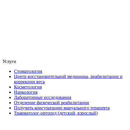
Услуги
Стоматология
Центр восстановительной медицины, реабилитации и
коррекции веса
Косметология
Наркология
Лабораторные исследования
Отделение физической реабилитации
Получить консультацию мануального терапевта
Травматолог-ортопед (детский, взрослый)