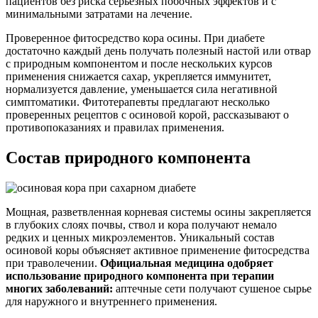
пациентов без риска серьезных побочных эффектов и с
минимальными затратами на лечение.
Проверенное фитосредство кора осины. При диабете
достаточно каждый день получать полезный настой или отвар
с природным компонентом и после нескольких курсов
применения снижается сахар, укрепляется иммунитет,
нормализуется давление, уменьшается сила негативной
симптоматики. Фитотерапевты предлагают несколько
проверенных рецептов с осиновой корой, рассказывают о
противопоказаниях и правилах применения.
Состав природного компонента
Мощная, разветвленная корневая системы осины закрепляется
в глубоких слоях почвы, ствол и кора получают немало
редких и ценных микроэлементов. Уникальный состав
осиновой коры объясняет активное применение фитосредства
при траволечении.
Официальная медицина одобряет
использование природного компонента при терапии
многих заболеваний:
аптечные сети получают сушеное сырье
для наружного и внутреннего применения.