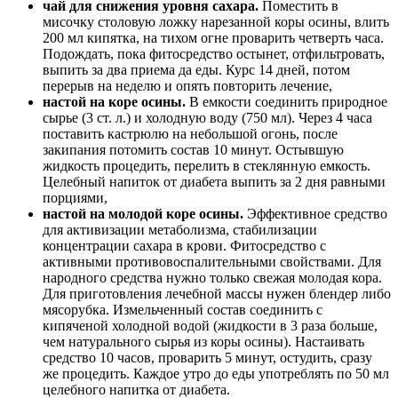
чай для снижения уровня сахара.
Поместить в
мисочку столовую ложку нарезанной коры осины, влить
200 мл кипятка, на тихом огне проварить четверть часа.
Подождать, пока фитосредство остынет, отфильтровать,
выпить за два приема да еды. Курс 14 дней, потом
перерыв на неделю и опять повторить лечение,
настой на коре осины.
В емкости соединить природное
сырье (3 ст. л.) и холодную воду (750 мл). Через 4 часа
поставить кастрюлю на небольшой огонь, после
закипания потомить состав 10 минут. Остывшую
жидкость процедить, перелить в стеклянную емкость.
Целебный напиток от диабета выпить за 2 дня равными
порциями,
настой на молодой коре осины.
Эффективное средство
для активизации метаболизма, стабилизации
концентрации сахара в крови. Фитосредство с
активными противовоспалительными свойствами. Для
народного средства нужно только свежая молодая кора.
Для приготовления лечебной массы нужен блендер либо
мясорубка. Измельченный состав соединить с
кипяченой холодной водой (жидкости в 3 раза больше,
чем натурального сырья из коры осины). Настаивать
средство 10 часов, проварить 5 минут, остудить, сразу
же процедить. Каждое утро до еды употреблять по 50 мл
целебного напитка от диабета.