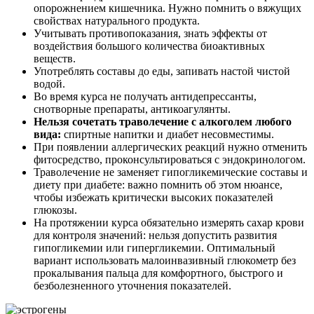
опорожнением кишечника. Нужно помнить о вяжущих
свойствах натурального продукта.
Учитывать противопоказания, знать эффекты от
воздействия большого количества биоактивных
веществ.
Употреблять составы до еды, запивать настой чистой
водой.
Во время курса не получать антидепрессанты,
снотворные препараты, антикоагулянты.
Нельзя сочетать траволечение с алкоголем любого
вида:
спиртные напитки и диабет несовместимы.
При появлении аллергических реакций нужно отменить
фитосредство, проконсультироваться с эндокринологом.
Траволечение не заменяет гипогликемические составы и
диету при диабете: важно помнить об этом нюансе,
чтобы избежать критически высоких показателей
глюкозы.
На протяжении курса обязательно измерять сахар крови
для контроля значений: нельзя допустить развития
гипогликемии или гипергликемии. Оптимальный
вариант использовать малоинвазивный глюкометр без
прокалывания пальца для комфортного, быстрого и
безболезненного уточнения показателей.