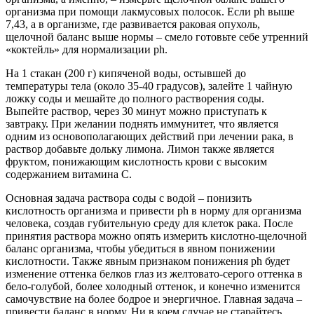
организма при помощи лакмусовых полосок. Если ph выше
7,43, а в организме, где развивается раковая опухоль,
щелочной баланс выше нормы – смело готовьте себе утренний
«коктейль» для нормализации ph.
На 1 стакан (200 г) кипяченой воды, остывшей до
температуры тела (около 35-40 градусов), залейте 1 чайную
ложку соды и мешайте до полного растворения соды.
Выпейте раствор, через 30 минут можно приступать к
завтраку. При желании поднять иммунитет, что является
одним из основополагающих действий при лечении рака, в
раствор добавьте дольку лимона. Лимон также является
фруктом, понижающим кислотность крови с высоким
содержанием витамина С.
Основная задача раствора соды с водой – понизить
кислотность организма и привести ph в норму для организма
человека, создав губительную среду для клеток рака. После
принятия раствора можно опять измерить кислотно-щелочной
баланс организма, чтобы убедиться в явном понижении
кислотности. Также явным признаком понижения ph будет
изменение оттенка белков глаз из желтовато-серого оттенка в
бело-голубой, более холодный оттенок, и конечно изменится
самочувствие на более бодрое и энергичное. Главная задача –
привести баланс в норму. Ни в коем случае не старайтесь