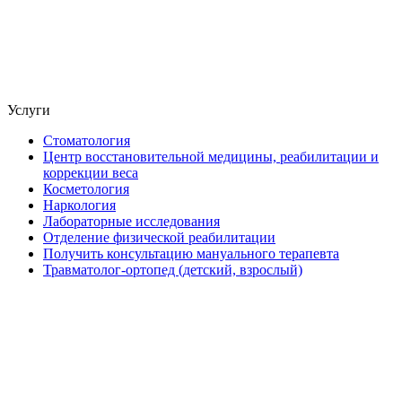
Услуги
Стоматология
Центр восстановительной медицины, реабилитации и
коррекции веса
Косметология
Наркология
Лабораторные исследования
Отделение физической реабилитации
Получить консультацию мануального терапевта
Травматолог-ортопед (детский, взрослый)