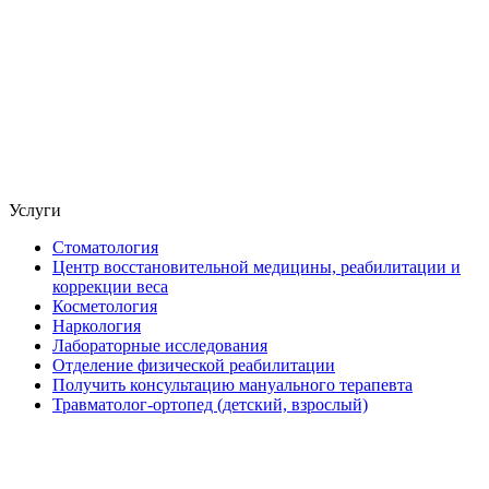
Услуги
Стоматология
Центр восстановительной медицины, реабилитации и
коррекции веса
Косметология
Наркология
Лабораторные исследования
Отделение физической реабилитации
Получить консультацию мануального терапевта
Травматолог-ортопед (детский, взрослый)