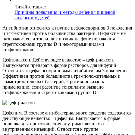
Читайте также:
Причины появления и методы лечения пищевой
аллергии у детей
Антибиотик относится к группе цефалоспоринов 3 поколения
и эффективен против большинства бактерий. Цефиксим не
назначают, если тонзиллит возник на фоне поражения
стрептококками группы D и некоторыми видами
стафилококков.
Цефтриаксон. Действующее вещество – цефтриаксон.
Выпускается препарат в форме растворов для инфузий.
Относится к цефалоспориновым антибиотикам 3 поколения.
Эффективен против большинства грамположительных и
грамотрицательных бактерий. Противопоказан к
применению, если развитие тонзиллита вызвано
стафилококками и стрептококками группы D.
Цефепим. В составе антибактериального средства содержится
действующее вещество – цефелим. Выпускается в форме
порошка для приготовления внутримышечных и
внутривенных инъекций. Относится к группе
цефалоспориновых антибиотиков 4 поколения. Эффективно