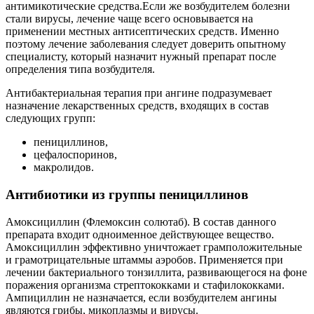
антимикотические средства.Если же возбудителем болезни
стали вирусы, лечение чаще всего основывается на
применении местных антисептических средств. Именно
поэтому лечение заболевания следует доверить опытному
специалисту, который назначит нужный препарат после
определения типа возбудителя.
Антибактериальная терапия при ангине подразумевает
назначение лекарственных средств, входящих в состав
следующих групп:
пенициллинов,
цефалоспоринов,
макролидов.
Антибиотики из группы пенициллинов
Амоксициллин (Флемоксин солютаб). В состав данного
препарата входит одноименное действующее вещество.
Амоксициллин эффективно уничтожает грамположительные
и грамотрицательные штаммы аэробов. Применяется при
лечении бактериального тонзиллита, развивающегося на фоне
поражения организма стрептококками и стафилококками.
Ампициллин не назначается, если возбудителем ангины
являются грибы, микоплазмы и вирусы.