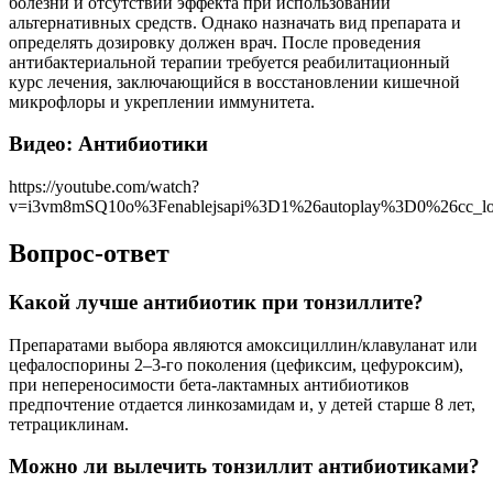
болезни и отсутствии эффекта при использовании
альтернативных средств. Однако назначать вид препарата и
определять дозировку должен врач. После проведения
антибактериальной терапии требуется реабилитационный
курс лечения, заключающийся в восстановлении кишечной
микрофлоры и укреплении иммунитета.
Видео: Антибиотики
https://youtube.com/watch?
v=i3vm8mSQ10o%3Fenablejsapi%3D1%26autoplay%3D0%26cc_l
Вопрос-ответ
Какой лучше антибиотик при тонзиллите?
Препаратами выбора являются амоксициллин/клавуланат или
цефалоспорины 2–3-го поколения (цефиксим, цефуроксим),
при непереносимости бета-лактамных антибиотиков
предпочтение отдается линкозамидам и, у детей старше 8 лет,
тетрациклинам.
Можно ли вылечить тонзиллит антибиотиками?