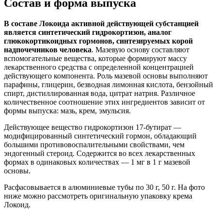
Состав и форма выпуска
В составе Локоида активной действующей субстанцией
является синтетический гидрокортизон, аналог
глюкокортикоидных гормонов, синтезируемых корой
надпочечников человека
. Мазевую основу составляют
вспомогательные вещества, которые формируют массу
лекарственного средства с определенной концентрацией
действующего компонента. Роль мазевой основы выполняют
парафины, глицерин, безводная лимонная кислота, бензойный
спирт, дистиллированная вода, цитрат натрия. Различное
количественное соотношение этих ингредиентов зависит от
формы выпуска: мазь, крем, эмульсия.
Действующее вещество гидрокортизон 17-бутират —
модифицированный синтетический гормон, обладающий
большими противовоспалительными свойствами, чем
эндогенный стероид. Содержится во всех лекарственных
формах в одинаковых количествах — 1 мг в 1 г мазевой
основы.
Расфасовывается в алюминиевые тубы по 30 г, 50 г. На фото
ниже можно рассмотреть оригинальную упаковку крема
Локоид.