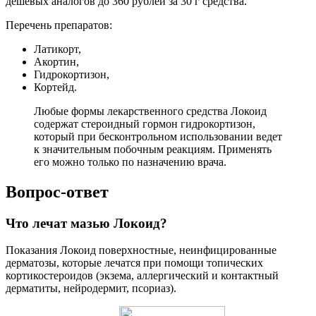
дешевых аналогов до 360 рублей за 30 г средства.
Перечень препаратов:
Латикорт,
Акортин,
Гидрокортизон,
Кортейд.
Любые формы лекарственного средства Локоид
содержат стероидный гормон гидрокортизон,
который при бесконтрольном использовании ведет
к значительным побочным реакциям. Применять
его можно только по назначению врача.
Вопрос-ответ
Что лечат мазью Локоид?
Показания Локоид поверхностные, неинфицированные
дерматозы, которые лечатся при помощи топических
кортикостероидов (экзема, аллергический и контактный
дерматиты, нейродермит, псориаз).