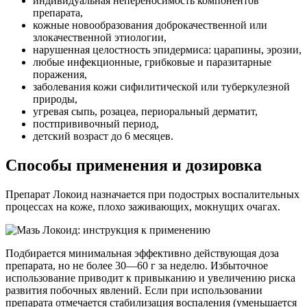
индивидуальная непереносимость компонентов
препарата,
кожные новообразования доброкачественной или
злокачественной этиологии,
нарушенная целостность эпидермиса: царапины, эрозии,
любые инфекционные, грибковые и паразитарные
поражения,
заболевания кожи сифилитической или туберкулезной
природы,
угревая сыпь, розацеа, периоральный дерматит,
постпрививочный период,
детский возраст до 6 месяцев.
Способы применения и дозировка
Препарат Локоид назначается при подострых воспалительных
процессах на коже, плохо заживающих, мокнущих очагах.
Подбирается минимальная эффективно действующая доза
препарата, но не более 30—60 г за неделю. Избыточное
использование приводит к привыканию и увеличению риска
развития побочных явлений. Если при использовании
препарата отмечается стабилизация воспаления (уменьшается