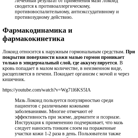
Лечебный результат от применения мази Локоид
сводится к противоаллергическому,
противовоспалительному, антиэкссудативному и
противозудному действию.
Фармакодинамика и
фармакокинетика
Локоид относится к наружным гормональным средствам.
При
покрытии поверхности кожи мазью гормон проникает
только в эпидермальный слой, где аккумулируется
. В
кровь попадает в малом количестве, в неизменном виде,
расщепляется в печени. Покидает организм с мочой и через
кишечник.
https://youtube.com/watch?v=Wg71l6KS5IA
Мазь Локоид пользуется популярностью среди
пациентов с различными кожными
заболеваниями. Многие отмечают её
эффективность при экземе, дерматите и псориазе.
Инструкция к применению подчеркивает, что мазь
следует наносить тонким слоем на пораженные
участки кожи 1-2 раза в день. Пользователи также