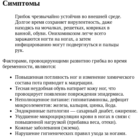
Симптомы
Грибок чрезвычайно устойчив во внешней среде.
Долгое время сохраняет вирулентность, даже
находясь на мочалках, решетках, ковриках в
ванной, обуви. Онихомикозом легче всего
заражаются ногти на ногах, а затем
инфицированию могут подвергнуться и пальцы
рук.
Факторами, провоцирующими развитию грибка во время
беременности, являются:
Повышенная потливость ног и изменение химического
состава пота приводит к мацерации.
Тесная неудобная обувь натирает кожу ног, что
провоцирует появление повреждения эпидермиса.
Неполноценное питание: гиповитаминозы, дефицит
микроэлементов: железа, кальция, цинка, йода.
Эндокринные патологии — сахарный диабет, ожирение.
Ухудшение микроциркуляции крови в ногах в связи с
повышенной нагрузкой (прибавка веса, отеки).
Кожные заболевания (экзема).
Нарушение гигиенических правил ухода за ногами.