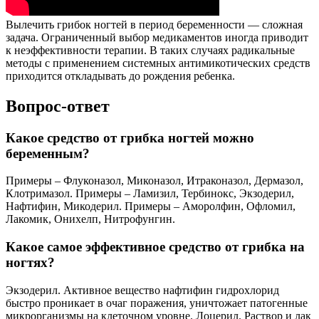
Вылечить грибок ногтей в период беременности — сложная
задача. Ограниченный выбор медикаментов иногда приводит
к неэффективности терапии. В таких случаях радикальные
методы с применением системных антимикотических средств
приходится откладывать до рождения ребенка.
Вопрос-ответ
Какое средство от грибка ногтей можно
беременным?
Примеры – Флуконазол, Миконазол, Итраконазол, Дермазол,
Клотримазол. Примеры – Ламизил, Тербинокс, Экзодерил,
Нафтифин, Микодерил. Примеры – Аморолфин, Офломил,
Лакомик, Онихелп, Нитрофунгин.
Какое самое эффективное средство от грибка на
ногтях?
Экзодерил. Активное вещество нафтифин гидрохлорид
быстро проникает в очаг поражения, уничтожает патогенные
микрорганизмы на клеточном уровне. Лоцерил. Раствор и лак