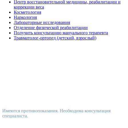
Центр восстановительной медицины, реабилитации и
коррекции веса
Косметология
Наркология
Лабораторные исследования
Отделение физической реабилитации
Получить консультацию мануального терапевта
Травматолог-ортопед (детский, взрослый)
Имеются противопоказания. Необходима консультация
специалиста.