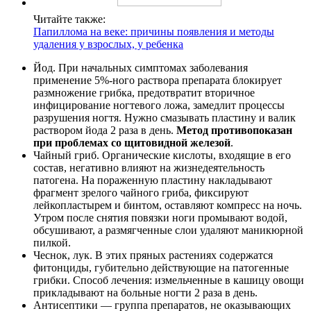
Читайте также:
Папиллома на веке: причины появления и методы
удаления у взрослых, у ребенка
Йод. При начальных симптомах заболевания
применение 5%-ного раствора препарата блокирует
размножение грибка, предотвратит вторичное
инфицирование ногтевого ложа, замедлит процессы
разрушения ногтя. Нужно смазывать пластину и валик
раствором йода 2 раза в день.
Метод противопоказан
при проблемах со щитовидной железой
.
Чайный гриб. Органические кислоты, входящие в его
состав, негативно влияют на жизнедеятельность
патогена. На пораженную пластину накладывают
фрагмент зрелого чайного гриба, фиксируют
лейкопластырем и бинтом, оставляют компресс на ночь.
Утром после снятия повязки ноги промывают водой,
обсушивают, а размягченные слои удаляют маникюрной
пилкой.
Чеснок, лук. В этих пряных растениях содержатся
фитонциды, губительно действующие на патогенные
грибки. Способ лечения: измельченные в кашицу овощи
прикладывают на больные ногти 2 раза в день.
Антисептики — группа препаратов, не оказывающих