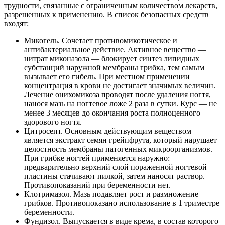
трудности, связанные с ограниченным количеством лекарств,
разрешенных к применению. В список безопасных средств
входят:
Микогель. Сочетает противомикотическое и
антибактериальное действие. Активное вещество —
нитрат миконазола — блокирует синтез липидных
субстанций наружной мембраны грибка, тем самым
вызывает его гибель. При местном применении
концентрация в крови не достигает значимых величин.
Лечение онихомикоза проводят после удаления ногтя,
нанося мазь на ногтевое ложе 2 раза в сутки. Курс — не
менее 3 месяцев до окончания роста полноценного
здорового ногтя.
Цитросепт. Основным действующим веществом
является экстракт семян грейпфрута, который нарушает
целостность мембраны патогенных микроорганизмов.
При грибке ногтей применяется наружно:
предварительно верхний слой пораженной ногтевой
пластины стачивают пилкой, затем наносят раствор.
Противопоказаний при беременности нет.
Клотримазол. Мазь подавляет рост и размножение
грибков. Противопоказано использование в 1 триместре
беременности.
Фундизол. Выпускается в виде крема, в состав которого