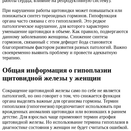
работы сердца, влияние на репродуктивную систему).
При нарушении работы щитовидки может повышаться или
понижаться синтез тиреоидных гормонов. Гипофункция
органа часто связана с его гипоплазией. Это редкое
патологическое нарушение, для которого характерно
уменьшение щитовидки в объеме. Как правило, подвергаются
данному заболеванию женщины. Снижение синтеза
гормонов, связанный с этим дефицит йода становится
благоприятным фактором развития разных патологий. Важно
своевременно выявить проблему и провести адекватную
терапию.
Общая информация о гипоплазии
щитовидной железы у женщин
Сокращение щитовидной железы само по себе не является
патологией, но оно говорит о том, что снижается функция
органа выделять важные для организма гормоны. Термин
гипоплазия (гипогенезия) предпочитают использовать при
врожденных аномалиях щитовидки или возникших в раннем
детстве. Для взрослых чаще применяют термин атрофия
щитовидной железы. Но использование термина гипоплазия в
диагностике состояния у женщин не будет считаться ошибкой.