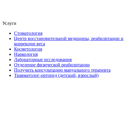
Услуги
Стоматология
Центр восстановительной медицины, реабилитации и
коррекции веса
Косметология
Наркология
Лабораторные исследования
Отделение физической реабилитации
Получить консультацию мануального терапевта
Травматолог-ортопед (детский, взрослый)