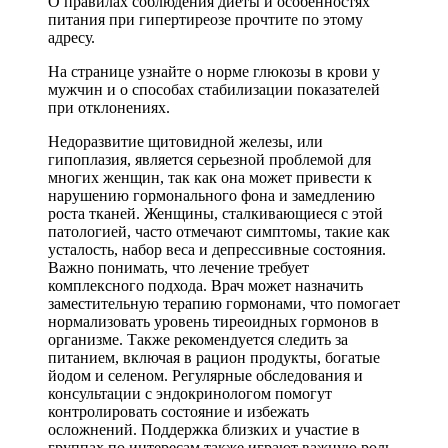
О правилах соблюдения диеты и особенностях
питания при гипертиреозе прочтите по этому
адресу.
На странице узнайте о норме глюкозы в крови у
мужчин и о способах стабилизации показателей
при отклонениях.
Недоразвитие щитовидной железы, или
гипоплазия, является серьезной проблемой для
многих женщин, так как она может привести к
нарушению гормонального фона и замедлению
роста тканей. Женщины, сталкивающиеся с этой
патологией, часто отмечают симптомы, такие как
усталость, набор веса и депрессивные состояния.
Важно понимать, что лечение требует
комплексного подхода. Врач может назначить
заместительную терапию гормонами, что помогает
нормализовать уровень тиреоидных гормонов в
организме. Также рекомендуется следить за
питанием, включая в рацион продукты, богатые
йодом и селеном. Регулярные обследования и
консультации с эндокринологом помогут
контролировать состояние и избежать
осложнений. Поддержка близких и участие в
группах по интересам также играют важную роль