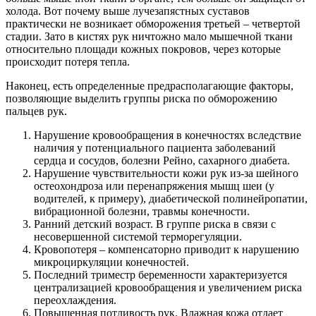
холода. Вот почему выше лучезапястных суставов
практически не возникает обморожения третьей – четвертой
стадии. Зато в кистях рук ничтожно мало мышечной ткани
относительно площади кожных покровов, через которые
происходит потеря тепла.
Наконец, есть определенные предрасполагающие факторы,
позволяющие выделить группы риска по обморожению
пальцев рук.
Нарушение кровообращения в конечностях вследствие
наличия у потенциального пациента заболеваний
сердца и сосудов, болезни Рейно, сахарного диабета.
Нарушение чувствительности кожи рук из-за шейного
остеохондроза или перенапряжения мышц шеи (у
водителей, к примеру), диабетической полинейропатии,
вибрационной болезни, травмы конечности.
Ранний детский возраст. В группе риска в связи с
несовершенной системой терморегуляции.
Кровопотеря – компенсаторно приводит к нарушению
микроциркуляции конечностей.
Последний триместр беременности характеризуется
централизацией кровообращения и увеличением риска
переохлаждения.
Повышенная потливость рук. Влажная кожа отдает