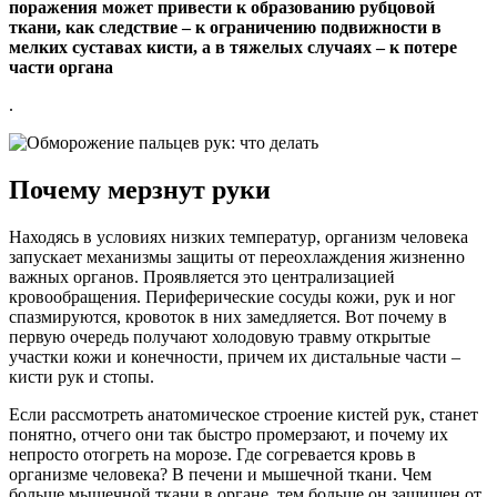
поражения может привести к образованию рубцовой
ткани, как следствие – к ограничению подвижности в
мелких суставах кисти, а в тяжелых случаях – к потере
части органа
.
Почему мерзнут руки
Находясь в условиях низких температур, организм человека
запускает механизмы защиты от переохлаждения жизненно
важных органов. Проявляется это централизацией
кровообращения. Периферические сосуды кожи, рук и ног
спазмируются, кровоток в них замедляется. Вот почему в
первую очередь получают холодовую травму открытые
участки кожи и конечности, причем их дистальные части –
кисти рук и стопы.
Если рассмотреть анатомическое строение кистей рук, станет
понятно, отчего они так быстро промерзают, и почему их
непросто отогреть на морозе. Где согревается кровь в
организме человека? В печени и мышечной ткани. Чем
больше мышечной ткани в органе, тем больше он защищен от