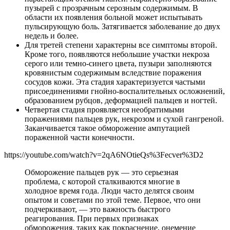
пузырей с прозрачным серозным содержимым. В
области их появления больной может испытывать
пульсирующую боль. Затягивается заболевание до двух
недель и более.
Для третей степени характерны все симптомы второй.
Кроме того, появляются небольшие участки некроза
серого или темно-синего цвета, пузыри заполняются
кровянистым содержимым вследствие поражения
сосудов кожи. Эта стадия характеризуется частыми
присоединениями гнойно-воспалительных осложнений,
образованием рубцов, деформацией пальцев и ногтей.
Четвертая стадия проявляется необратимыми
поражениями пальцев рук, некрозом и сухой гангреной.
Заканчивается такое обморожение ампутацией
пораженной части конечности.
https://youtube.com/watch?v=2qA6NOtieQs%3Fecver%3D2
Обморожение пальцев рук — это серьезная
проблема, с которой сталкиваются многие в
холодное время года. Люди часто делятся своим
опытом и советами по этой теме. Первое, что они
подчеркивают, — это важность быстрого
реагирования. При первых признаках
обморожения, таких как покраснение, онемение