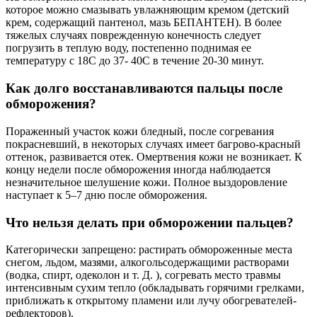
которое можно смазывать увлажняющим кремом (детский
крем, содержащий пантенол, мазь БЕПАНТЕН). В более
тяжелых случаях поврежденную конечность следует
погрузить в теплую воду, постепенно поднимая ее
температуру с 18С до 37- 40С в течение 20-30 минут.
Как долго восстанавливаются пальцы после
обморожения?
Пораженный участок кожи бледный, после согревания
покрасневший, в некоторых случаях имеет багрово-красный
оттенок, развивается отек. Омертвения кожи не возникает. К
концу недели после обморожения иногда наблюдается
незначительное шелушение кожи. Полное выздоровление
наступает к 5–7 дню после обморожения.
Что нельзя делать при обморожении пальцев?
Категорически запрещено: растирать обмороженные места
снегом, льдом, мазями, алкогольсодержащими растворами
(водка, спирт, одеколон и т. Д. ), согревать место травмы
интенсивным сухим тепло (обкладывать горячими грелками,
приближать к открытому пламени или лучу обогревателей-
рефлекторов),