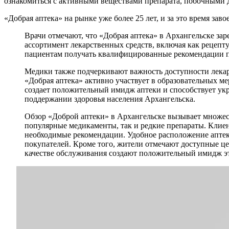
ознакомиться с активными веществами препарата, побочными д
«Добрая аптека» на рынке уже более 25 лет, и за это время за
Врачи отмечают, что «Добрая аптека» в Архангельске за
ассортимент лекарственных средств, включая как рецепту
пациентам получать квалифицированные рекомендации п
Медики также подчеркивают важность доступности лекар
«Добрая аптека» активно участвует в образовательных м
создает положительный имидж аптеки и способствует укр
поддержании здоровья населения Архангельска.
Обзор «Доброй аптеки» в Архангельске вызывает множес
популярные медикаменты, так и редкие препараты. Клие
необходимые рекомендации. Удобное расположение апте
покупателей. Кроме того, жители отмечают доступные це
качестве обслуживания создают положительный имидж эт