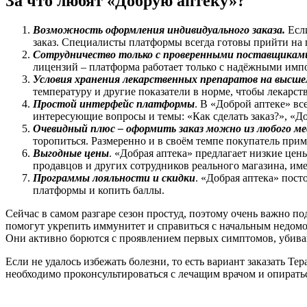
За что любят «Добрую аптеку»?
Возможность оформления индивидуального заказа.
Если
заказ. Специалисты платформы всегда готовы прийти на
Сотрудничество только с проверенными поставщикам
лицензий – платформа работает только с надёжными имп
Условия хранения лекарственных препаратов на высше
температуру и другие показатели в норме, чтобы лекарств
Простой интерфейс платформы
. В «Доброй аптеке» вс
интересующие вопросы и темы: «Как сделать заказ?», «Д
Очевидный плюс – оформить заказ можно из любого мес
торопиться. Размеренно и в своём темпе покупатель прим
Выгодные цены
. «Добрая аптека» предлагает низкие цен
продавцов и других сотрудников реального магазина, и
Программы лояльности и скидки
. «Добрая аптека» пос
платформы и копить баллы.
Сейчас в самом разгаре сезон простуд, поэтому очень важно п
помогут укрепить иммунитет и справиться с начальным недомо
Они активно борются с проявлением первых симптомов, убива
Если не удалось избежать болезни, то есть вариант заказать 
необходимо проконсультироваться с лечащим врачом и опиратьс