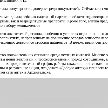
ействиями и тд.
воевала популярность, доверие среди покупателей. Сейчас заказ 
рекомендовала себя как надежный партнер в области здравоохр
рные, так и безрецептурные препараты. Кроме того, аптека пред
о выбору медикаментов.
ств для жителей региона, особенно в условиях ограниченного д
ероприятиях, направленных на повышение осведомленности насе
еплению доверия со стороны пациентов. В целом, врачи считают
тво положительных откликов среди местных жителей. Многие о
нты ценят вежливый и профессиональный подход сотрудников, ко
к и их продолжительный график работы также становятся важн
ны и регулярные акции, что делает «Добрую аптеку» привлекате
ой сети аптек в Архангельске.