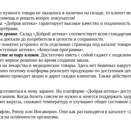
 нужного товара не оказалось в наличии на складе, то клиент 
 помощь и решить вопрос покупателя!
и
. «Добрая аптека» гарантирует высокое качество и подлинност
ортёрами.
м уровне
. Склад «Доброй аптеки» соответствует всем стандарт
а доехали до потребителя в целости и сохранности.
е понятно устроено: есть отдельные страницы под каталог товаро
оступные аптеки», «Бонусная программа».
та за пару кликов.
Достаточно иметь с собой гаджет с подключ
ет верное решение во время создания заказа.
ы на лекарства и медицинские товары. Здесь нет бешеных накру
менно поэтому платформа реализует продукцию по доступным це
тоянно проводит акции и дарит скидки клиентам. Также действуе
одготовиться к нему заранее. На платформе «Добрая аптека» до
ганием. Когда болеть совсем не нужно и хочется поддержать зд
ют вирусы, снижают температуру и улучшают общее состояние 
Терафлю, Ринзу или Ингавирин. Они как раз находятся в каталог
я на особенности организма.