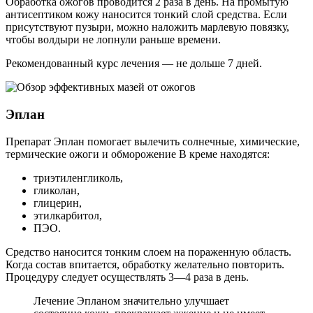
Обработка ожогов проводится 2 раза в день. На промытую
антисептиком кожу наносится тонкий слой средства. Если
присутствуют пузыри, можно наложить марлевую повязку,
чтобы волдыри не лопнули раньше времени.
Рекомендованный курс лечения — не дольше 7 дней.
Эплан
Препарат Эплан помогает вылечить солнечные, химические,
термические ожоги и обморожение В креме находятся:
триэтиленгликоль,
гликолан,
глицерин,
этилкарбитол,
ПЭО.
Средство наносится тонким слоем на пораженную область.
Когда состав впитается, обработку желательно повторить.
Процедуру следует осуществлять 3—4 раза в день.
Лечение Эпланом значительно улучшает