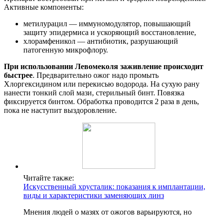
Активные компоненты:
метилурацил — иммуномодулятор, повышающий
защиту эпидермиса и ускоряющий восстановление,
хлорамфеникол — антибиотик, разрушающий
патогенную микрофлору.
При использовании Левомеколя заживление происходит
быстрее
. Предварительно ожог надо промыть
Хлоргексидином или перекисью водорода. На сухую рану
нанести тонкий слой мази, стерильный бинт. Повязка
фиксируется бинтом. Обработка проводится 2 раза в день,
пока не наступит выздоровление.
Читайте также:
Искусственный хрусталик: показания к имплантации,
виды и характеристики заменяющих линз
Мнения людей о мазях от ожогов варьируются, но