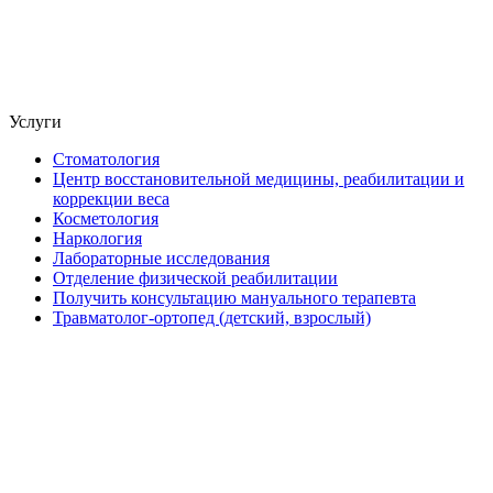
Услуги
Стоматология
Центр восстановительной медицины, реабилитации и
коррекции веса
Косметология
Наркология
Лабораторные исследования
Отделение физической реабилитации
Получить консультацию мануального терапевта
Травматолог-ортопед (детский, взрослый)