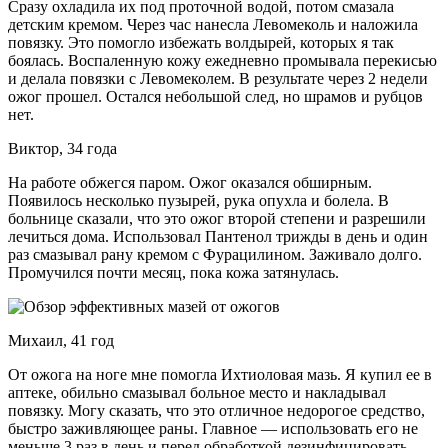
Сразу охладила их под проточной водой, потом смазала
детским кремом. Через час нанесла Левомеколь и наложила
повязку. Это помогло избежать волдырей, которых я так
боялась. Воспаленную кожу ежедневно промывала перекисью
и делала повязки с Левомеколем. В результате через 2 недели
ожог прошел. Остался небольшой след, но шрамов и рубцов
нет.
Виктор, 34 года
На работе обжегся паром. Ожог оказался обширным.
Появилось несколько пузырей, рука опухла и болела. В
больнице сказали, что это ожог второй степени и разрешили
лечиться дома. Использовал Пантенол трижды в день и один
раз смазывал рану кремом с Фурацилином. Заживало долго.
Промучился почти месяц, пока кожа затянулась.
Михаил, 41 год
От ожога на ноге мне помогла Ихтиоловая мазь. Я купил ее в
аптеке, обильно cмазывал больное место и накладывал
повязку. Могу сказать, что это отличное недорогое средство,
быстро заживляющее раны. Главное — использовать его не
меньше 3 раз в день и перед обработкой дезинфицировать