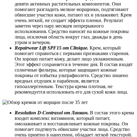
девяти активных растительных компонентов. Они
помогают разгладить мелкие морщинки, подтягивают
обвисшие участки кожи, питают их и увлажняют. Крем
очень легкий, не создает эффекта пленки. Результат
заметен через пару месяцев непрерывного
использования. Средство наносят на кожные покровы
лица, исключая область вокруг глаз, дважды в день
утром и вечером.
Repairwear Lift SPF15 от Clinique.
Крем, который
помогает справиться с первыми признаками старения.
Он хорошо питает кожу, делает лицо увлажненным.
Этот эффект сохраняется в течение дня. В состав входят
солнечные фильтры, которые защищают кожные
покровы от избытка ультрафиолета. Средство лишено
вредных отдушек и парабенов, является
гипоаллергенным. Текстура крема плотная, не
рекомендуется использовать его для сухой кожи лица.
Resolution D-Contraxol от Ланком.
В состав этого крема
входит комплекс витаминов, который питает,
омолаживает и восстанавливает кожные покровы. Он
помогает подтянуть обвисшие участки лица. Средство
очень приятно в нанесении, обладает легкой текстурой.