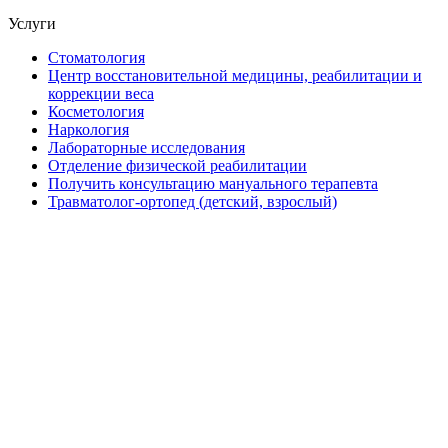
Услуги
Стоматология
Центр восстановительной медицины, реабилитации и
коррекции веса
Косметология
Наркология
Лабораторные исследования
Отделение физической реабилитации
Получить консультацию мануального терапевта
Травматолог-ортопед (детский, взрослый)