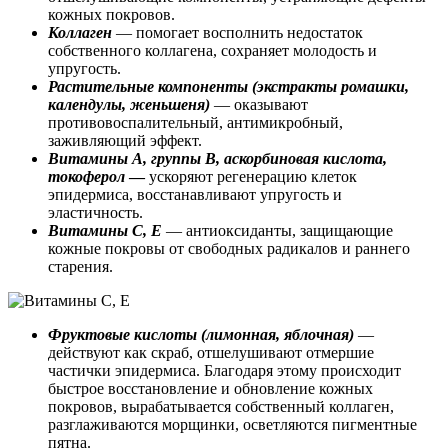
кожных покровов.
Коллаген
— помогает восполнить недостаток
собственного коллагена, сохраняет молодость и
упругость.
Растительные компоненты (экстракты ромашки,
календулы, женьшеня)
— оказывают
противовоспалительный, антимикробный,
заживляющий эффект.
Витамины А, группы B, аскорбиновая кислота,
токоферол
—
ускоряют регенерацию клеток
эпидермиса, восстанавливают упругость и
эластичность.
Витамины C, E
— антиоксиданты, защищающие
кожные покровы от свободных радикалов и раннего
старения.
Фруктовые кислоты (лимонная, яблочная)
—
действуют как скраб, отшелушивают отмершие
частички эпидермиса. Благодаря этому происходит
быстрое восстановление и обновление кожных
покровов, вырабатывается собственный коллаген,
разглаживаются морщинки, осветляются пигментные
пятна.