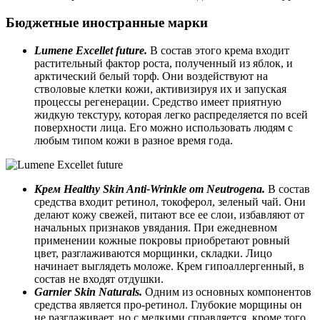
Бюджетные иностранные марки
Lumene Excellet future.
В состав этого крема входит
растительный фактор роста, полученный из яблок, и
арктический белый торф. Они воздействуют на
стволовые клетки кожи, активизируя их и запуская
процессы регенерации. Средство имеет приятную
жидкую текстуру, которая легко распределяется по всей
поверхности лица. Его можно использовать людям с
любым типом кожи в разное время года.
Крем Healthy Skin Anti-Wrinkle от Neutrogena.
В состав
средства входит ретинол, токоферол, зеленый чай. Они
делают кожу свежей, питают все ее слои, избавляют от
начальных признаков увядания. При ежедневном
применении кожные покровы приобретают ровный
цвет, разглаживаются морщинки, складки. Лицо
начинает выглядеть моложе. Крем гипоаллергенный, в
состав не входят отдушки.
Garnier Skin Naturals.
Одним из основных компонентов
средства является про-ретинол. Глубокие морщины он
не разглаживает, но с мелкими справляется, кроме того,