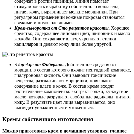
содержат в ростки пшеницы. Линия помогает
стимулировать выработку собственного коллагена,
питает кожу, выравнивает мелкие морщинки. При
регулярном применении кожные покровы становятся
свежими и помолодевшими.
Крем-сыворотка от Сто рецептов красоты
. Хорошее
средство, содержащее липовый цвет, шиповник и масло
жожоба. Они сохраняют влагу, укрепляют стенки
капилляров и делают кожу лица более упругой.
S
top-Age от Фаберлик.
Действенное средство от
морщин, в состав которого входит пептидный комплекс,
гиалуроновая кислота. Они выводят токсические
вещества, разглаживают морщинки, повышают
содержание влаги в коже. В состав крема входят
растительные компоненты: экстракт годжи, кунжутное
масло, которые разрушают свободные радикалы, питают
кожу. В результате цвет лица выравнивается, оно
выглядит увлажненным и ухоженным.
Кремы собственного изготовления
Можно приготовить крем в домашних условиях, главное