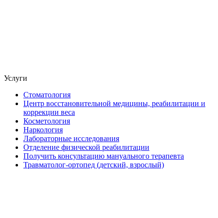
Услуги
Стоматология
Центр восстановительной медицины, реабилитации и
коррекции веса
Косметология
Наркология
Лабораторные исследования
Отделение физической реабилитации
Получить консультацию мануального терапевта
Травматолог-ортопед (детский, взрослый)