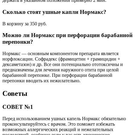
держать в указанном положении примерно 2 мин.
Сколько стоят ушные капли Нормакс?
В корзину за 350 руб.
Можно ли Нормакс при перфорации барабанной
перепонки?
Нормакс — основным компонентом препарата является
норфлоксацин. Софрадекс (фрамицетин + грамицидин +
дексаметазон) и др. Все они потенциально ототоксичны и
предназначены для лечения наружного отита при целой
барабанной перепонке. При перфорации барабанной
перепонки вводить их нежилательно.
Советы
СОВЕТ №1
Перед использованием ушных капель Нормакс обязательно
проконсультируйтесь с врачом. Это поможет избежать
возможных аллергических реакций и нежелательных
последствий, особенно если у вас есть хронические